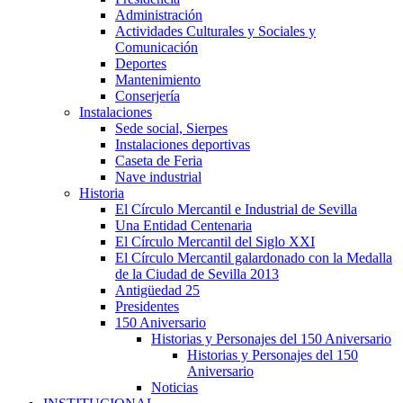
Administración
Actividades Culturales y Sociales y
Comunicación
Deportes
Mantenimiento
Conserjería
Instalaciones
Sede social, Sierpes
Instalaciones deportivas
Caseta de Feria
Nave industrial
Historia
El Círculo Mercantil e Industrial de Sevilla
Una Entidad Centenaria
El Círculo Mercantil del Siglo XXI
El Círculo Mercantil galardonado con la Medalla
de la Ciudad de Sevilla 2013
Antigüedad 25
Presidentes
150 Aniversario
Historias y Personajes del 150 Aniversario
Historias y Personajes del 150
Aniversario
Noticias