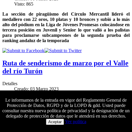
Visto: 865
La sección de piragüismo del Círculo Mercantil lideró el
medallero con 22 oros, 10 platas y 10 bronces y subió a lo más
alto del pódium en la Liga de Jóvenes Promesas colocándose en
tercera posición en Juvenil y Senior lo que valió a los palistas
para proclamarse subcampeones de la segunda prueba del
ranking andaluz de la temporada
Ruta de senderismo de marzo por el Valle
del río Turón
Detalles
Creado: 03 Marzo 2023
Visto: 1640
Le informamos de la entrada en vigor del Reglamento General de
El próximo sábado 25 de marzo se llevará a cabo una nueva
Protección de Datos, RGPD y de la LOPD & gdd. Usted puede
salida de senderismo de dificultad media
al Parque Nacional de
consultar nuestra nueva política de privacidad y la designación de un
la Sierra de las Nieves.
Las inscripciones se pueden formalizar
delegado de protección de datos que le atenderá en sus derechos.
Colaboradores principales
del 3 al 24 de marzo
Ver política
Aceptar