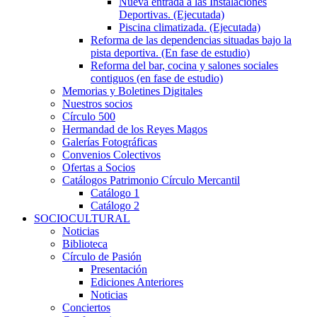
Nueva entrada a las Instalaciones
Deportivas. (Ejecutada)
Piscina climatizada. (Ejecutada)
Reforma de las dependencias situadas bajo la
pista deportiva. (En fase de estudio)
Reforma del bar, cocina y salones sociales
contiguos (en fase de estudio)
Memorias y Boletines Digitales
Nuestros socios
Círculo 500
Hermandad de los Reyes Magos
Galerías Fotográficas
Convenios Colectivos
Ofertas a Socios
Catálogos Patrimonio Círculo Mercantil
Catálogo 1
Catálogo 2
SOCIOCULTURAL
Noticias
Biblioteca
Círculo de Pasión
Presentación
Ediciones Anteriores
Noticias
Conciertos