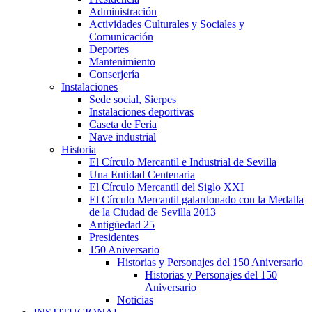
Administración
Actividades Culturales y Sociales y
Comunicación
Deportes
Mantenimiento
Conserjería
Instalaciones
Sede social, Sierpes
Instalaciones deportivas
Caseta de Feria
Nave industrial
Historia
El Círculo Mercantil e Industrial de Sevilla
Una Entidad Centenaria
El Círculo Mercantil del Siglo XXI
El Círculo Mercantil galardonado con la Medalla
de la Ciudad de Sevilla 2013
Antigüedad 25
Presidentes
150 Aniversario
Historias y Personajes del 150 Aniversario
Historias y Personajes del 150
Aniversario
Noticias