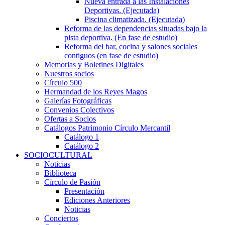
Nueva entrada a las Instalaciones
Deportivas. (Ejecutada)
Piscina climatizada. (Ejecutada)
Reforma de las dependencias situadas bajo la
pista deportiva. (En fase de estudio)
Reforma del bar, cocina y salones sociales
contiguos (en fase de estudio)
Memorias y Boletines Digitales
Nuestros socios
Círculo 500
Hermandad de los Reyes Magos
Galerías Fotográficas
Convenios Colectivos
Ofertas a Socios
Catálogos Patrimonio Círculo Mercantil
Catálogo 1
Catálogo 2
SOCIOCULTURAL
Noticias
Biblioteca
Círculo de Pasión
Presentación
Ediciones Anteriores
Noticias
Conciertos