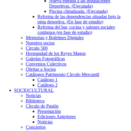
Nueva entrada a las Instalaciones
Deportivas. (Ejecutada)
Piscina climatizada. (Ejecutada)
Reforma de las dependencias situadas bajo la
pista deportiva. (En fase de estudio)
Reforma del bar, cocina y salones sociales
contiguos (en fase de estudio)
Memorias y Boletines Digitales
Nuestros socios
Círculo 500
Hermandad de los Reyes Magos
Galerías Fotográficas
Convenios Colectivos
Ofertas a Socios
Catálogos Patrimonio Círculo Mercantil
Catálogo 1
Catálogo 2
SOCIOCULTURAL
Noticias
Biblioteca
Círculo de Pasión
Presentación
Ediciones Anteriores
Noticias
Conciertos