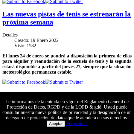
Las nuevas pistas de tenis se estrenarán la
próxima semana
Detalles
Creado: 19 Enero 2022
Visto: 1582
El lunes 24 de enero se pondrá a disposición la primera de ellas
para alquiler y reanudación de la escuela de tenis y la segunda
estará disponible a partir del jueves 27, siempre que la situación
meteorológica permanezca estable.
El Círculo Mercantil se proclama
campeón en la 1º Jornada de Juegos
Le informamos de la entrada en vigor del Reglamento General de
Protección de Datos, RGPD y de la LOPD & gdd. Usted puede
Municipales de piragüismo
consultar nuestra nueva política de privacidad y la designación de un
delegado de protección de datos que le atenderá en sus derechos.
Colaboradores principales
Ver política
Detalles
Aceptar
Creado: 18 Enero 2022