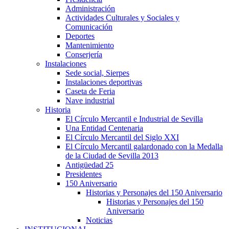
Administración
Actividades Culturales y Sociales y
Comunicación
Deportes
Mantenimiento
Conserjería
Instalaciones
Sede social, Sierpes
Instalaciones deportivas
Caseta de Feria
Nave industrial
Historia
El Círculo Mercantil e Industrial de Sevilla
Una Entidad Centenaria
El Círculo Mercantil del Siglo XXI
El Círculo Mercantil galardonado con la Medalla
de la Ciudad de Sevilla 2013
Antigüedad 25
Presidentes
150 Aniversario
Historias y Personajes del 150 Aniversario
Historias y Personajes del 150
Aniversario
Noticias