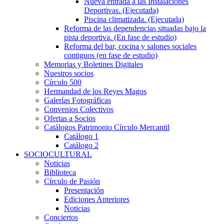
Nueva entrada a las Instalaciones
Deportivas. (Ejecutada)
Piscina climatizada. (Ejecutada)
Reforma de las dependencias situadas bajo la
pista deportiva. (En fase de estudio)
Reforma del bar, cocina y salones sociales
contiguos (en fase de estudio)
Memorias y Boletines Digitales
Nuestros socios
Círculo 500
Hermandad de los Reyes Magos
Galerías Fotográficas
Convenios Colectivos
Ofertas a Socios
Catálogos Patrimonio Círculo Mercantil
Catálogo 1
Catálogo 2
SOCIOCULTURAL
Noticias
Biblioteca
Círculo de Pasión
Presentación
Ediciones Anteriores
Noticias
Conciertos