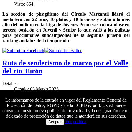
Visto: 864
La sección de piragüismo del Círculo Mercantil lideró el
medallero con 22 oros, 10 platas y 10 bronces y subió a lo más
alto del pódium en la Liga de Jóvenes Promesas colocándose en
tercera posición en Juvenil y Senior lo que valió a los palistas
para proclamarse subcampeones de la segunda prueba del
ranking andaluz de la temporada
Ruta de senderismo de marzo por el Valle
del río Turón
Detalles
Creado: 03 Marzo 2023
Visto: 1636
Le informamos de la entrada en vigor del Reglamento General de
El próximo sábado 25 de marzo se llevará a cabo una nueva
Protección de Datos, RGPD y de la LOPD & gdd. Usted puede
salida de senderismo de dificultad media
al Parque Nacional de
consultar nuestra nueva política de privacidad y la designación de un
la Sierra de las Nieves.
Las inscripciones se pueden formalizar
delegado de protección de datos que le atenderá en sus derechos.
Colaboradores principales
del 3 al 24 de marzo
Ver política
Aceptar