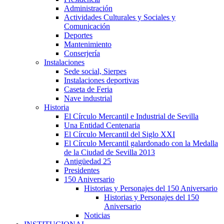
Administración
Actividades Culturales y Sociales y
Comunicación
Deportes
Mantenimiento
Conserjería
Instalaciones
Sede social, Sierpes
Instalaciones deportivas
Caseta de Feria
Nave industrial
Historia
El Círculo Mercantil e Industrial de Sevilla
Una Entidad Centenaria
El Círculo Mercantil del Siglo XXI
El Círculo Mercantil galardonado con la Medalla
de la Ciudad de Sevilla 2013
Antigüedad 25
Presidentes
150 Aniversario
Historias y Personajes del 150 Aniversario
Historias y Personajes del 150
Aniversario
Noticias