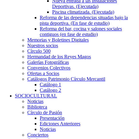
Nueva entrada a las Instalaciones
Deportivas. (Ejecutada)
Piscina climatizada. (Ejecutada)
Reforma de las dependencias situadas bajo la
pista deportiva. (En fase de estudio)
Reforma del bar, cocina y salones sociales
contiguos (en fase de estudio)
Memorias y Boletines Digitales
Nuestros socios
Círculo 500
Hermandad de los Reyes Magos
Galerías Fotográficas
Convenios Colectivos
Ofertas a Socios
Catálogos Patrimonio Círculo Mercantil
Catálogo 1
Catálogo 2
SOCIOCULTURAL
Noticias
Biblioteca
Círculo de Pasión
Presentación
Ediciones Anteriores
Noticias
Conciertos