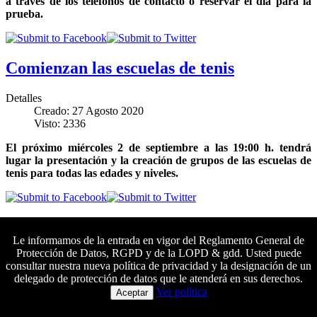
a través de los teléfonos de contacto o reservar el día para la
prueba.
Comienzan las escuelas de tenis
Detalles
Creado: 27 Agosto 2020
Visto: 2336
El próximo miércoles 2 de septiembre a las 19:00 h. tendrá
lugar la presentación y la creación de grupos de las escuelas de
tenis para todas las edades y niveles.
¡Muévete y únete al reto!
Le informamos de la entrada en vigor del Reglamento General de
Protección de Datos, RGPD y de la LOPD & gdd. Usted puede
Detalles
consultar nuestra nueva política de privacidad y la designación de un
Creado: 27 Agosto 2020
delegado de protección de datos que le atenderá en sus derechos.
Visto: 1551
Colaboradores principales
Ver política
Aceptar
Comienza el mes poniéndote en forma con este reto que