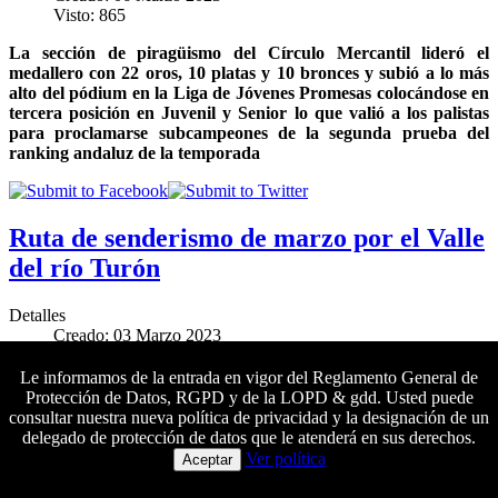
Visto: 865
La sección de piragüismo del Círculo Mercantil lideró el
medallero con 22 oros, 10 platas y 10 bronces y subió a lo más
alto del pódium en la Liga de Jóvenes Promesas colocándose en
tercera posición en Juvenil y Senior lo que valió a los palistas
para proclamarse subcampeones de la segunda prueba del
ranking andaluz de la temporada
Ruta de senderismo de marzo por el Valle
del río Turón
Detalles
Creado: 03 Marzo 2023
Visto: 1640
Le informamos de la entrada en vigor del Reglamento General de
El próximo sábado 25 de marzo se llevará a cabo una nueva
Protección de Datos, RGPD y de la LOPD & gdd. Usted puede
salida de senderismo de dificultad media
al Parque Nacional de
consultar nuestra nueva política de privacidad y la designación de un
la Sierra de las Nieves.
Las inscripciones se pueden formalizar
delegado de protección de datos que le atenderá en sus derechos.
Colaboradores principales
del 3 al 24 de marzo
Ver política
Aceptar