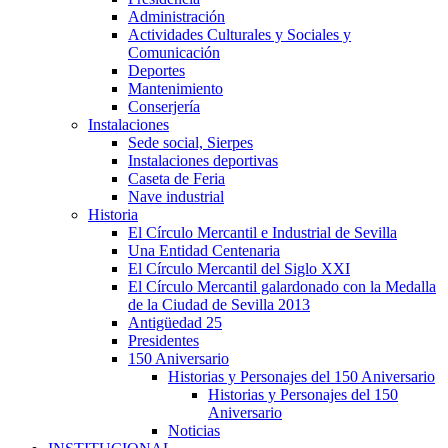
Administración
Actividades Culturales y Sociales y
Comunicación
Deportes
Mantenimiento
Conserjería
Instalaciones
Sede social, Sierpes
Instalaciones deportivas
Caseta de Feria
Nave industrial
Historia
El Círculo Mercantil e Industrial de Sevilla
Una Entidad Centenaria
El Círculo Mercantil del Siglo XXI
El Círculo Mercantil galardonado con la Medalla
de la Ciudad de Sevilla 2013
Antigüedad 25
Presidentes
150 Aniversario
Historias y Personajes del 150 Aniversario
Historias y Personajes del 150
Aniversario
Noticias