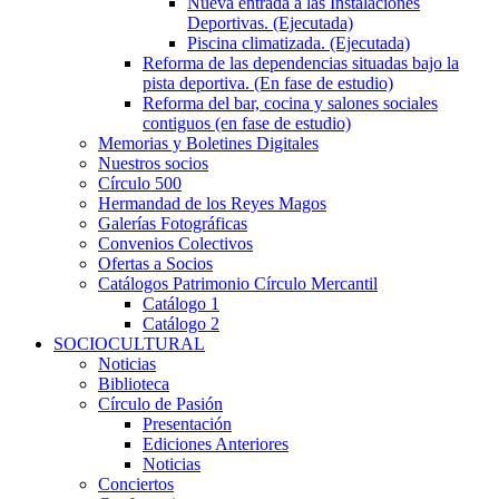
Nueva entrada a las Instalaciones
Deportivas. (Ejecutada)
Piscina climatizada. (Ejecutada)
Reforma de las dependencias situadas bajo la
pista deportiva. (En fase de estudio)
Reforma del bar, cocina y salones sociales
contiguos (en fase de estudio)
Memorias y Boletines Digitales
Nuestros socios
Círculo 500
Hermandad de los Reyes Magos
Galerías Fotográficas
Convenios Colectivos
Ofertas a Socios
Catálogos Patrimonio Círculo Mercantil
Catálogo 1
Catálogo 2
SOCIOCULTURAL
Noticias
Biblioteca
Círculo de Pasión
Presentación
Ediciones Anteriores
Noticias
Conciertos