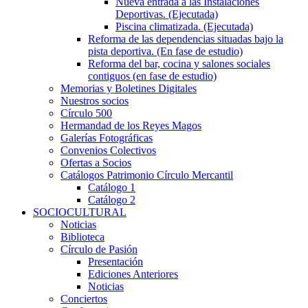
Nueva entrada a las Instalaciones
Deportivas. (Ejecutada)
Piscina climatizada. (Ejecutada)
Reforma de las dependencias situadas bajo la
pista deportiva. (En fase de estudio)
Reforma del bar, cocina y salones sociales
contiguos (en fase de estudio)
Memorias y Boletines Digitales
Nuestros socios
Círculo 500
Hermandad de los Reyes Magos
Galerías Fotográficas
Convenios Colectivos
Ofertas a Socios
Catálogos Patrimonio Círculo Mercantil
Catálogo 1
Catálogo 2
SOCIOCULTURAL
Noticias
Biblioteca
Círculo de Pasión
Presentación
Ediciones Anteriores
Noticias
Conciertos