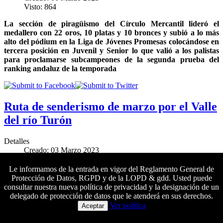
Visto: 864
La sección de piragüismo del Círculo Mercantil lideró el
medallero con 22 oros, 10 platas y 10 bronces y subió a lo más
alto del pódium en la Liga de Jóvenes Promesas colocándose en
tercera posición en Juvenil y Senior lo que valió a los palistas
para proclamarse subcampeones de la segunda prueba del
ranking andaluz de la temporada
Ruta de senderismo de marzo por el Valle
del río Turón
Detalles
Creado: 03 Marzo 2023
Visto: 1636
Le informamos de la entrada en vigor del Reglamento General de
El próximo sábado 25 de marzo se llevará a cabo una nueva
Protección de Datos, RGPD y de la LOPD & gdd. Usted puede
salida de senderismo de dificultad media
al Parque Nacional de
consultar nuestra nueva política de privacidad y la designación de un
la Sierra de las Nieves.
Las inscripciones se pueden formalizar
delegado de protección de datos que le atenderá en sus derechos.
Colaboradores principales
del 3 al 24 de marzo
Ver política
Aceptar