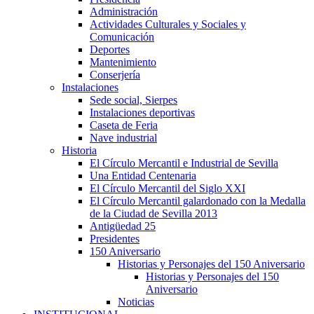
Administración
Actividades Culturales y Sociales y
Comunicación
Deportes
Mantenimiento
Conserjería
Instalaciones
Sede social, Sierpes
Instalaciones deportivas
Caseta de Feria
Nave industrial
Historia
El Círculo Mercantil e Industrial de Sevilla
Una Entidad Centenaria
El Círculo Mercantil del Siglo XXI
El Círculo Mercantil galardonado con la Medalla
de la Ciudad de Sevilla 2013
Antigüedad 25
Presidentes
150 Aniversario
Historias y Personajes del 150 Aniversario
Historias y Personajes del 150
Aniversario
Noticias