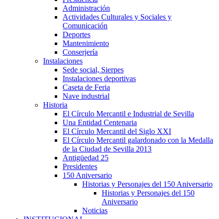
Administración
Actividades Culturales y Sociales y
Comunicación
Deportes
Mantenimiento
Conserjería
Instalaciones
Sede social, Sierpes
Instalaciones deportivas
Caseta de Feria
Nave industrial
Historia
El Círculo Mercantil e Industrial de Sevilla
Una Entidad Centenaria
El Círculo Mercantil del Siglo XXI
El Círculo Mercantil galardonado con la Medalla
de la Ciudad de Sevilla 2013
Antigüedad 25
Presidentes
150 Aniversario
Historias y Personajes del 150 Aniversario
Historias y Personajes del 150
Aniversario
Noticias