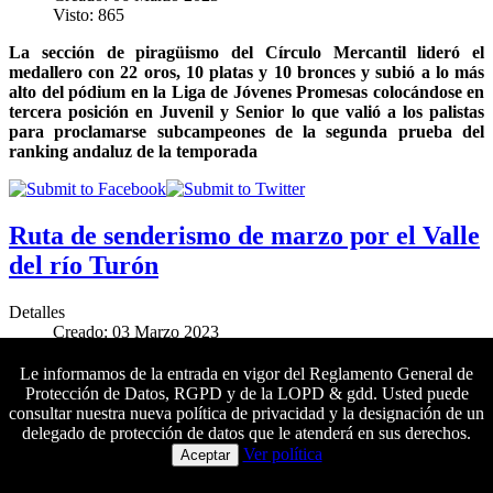
Visto: 865
La sección de piragüismo del Círculo Mercantil lideró el
medallero con 22 oros, 10 platas y 10 bronces y subió a lo más
alto del pódium en la Liga de Jóvenes Promesas colocándose en
tercera posición en Juvenil y Senior lo que valió a los palistas
para proclamarse subcampeones de la segunda prueba del
ranking andaluz de la temporada
Ruta de senderismo de marzo por el Valle
del río Turón
Detalles
Creado: 03 Marzo 2023
Visto: 1640
Le informamos de la entrada en vigor del Reglamento General de
El próximo sábado 25 de marzo se llevará a cabo una nueva
Protección de Datos, RGPD y de la LOPD & gdd. Usted puede
salida de senderismo de dificultad media
al Parque Nacional de
consultar nuestra nueva política de privacidad y la designación de un
la Sierra de las Nieves.
Las inscripciones se pueden formalizar
delegado de protección de datos que le atenderá en sus derechos.
Colaboradores principales
del 3 al 24 de marzo
Ver política
Aceptar