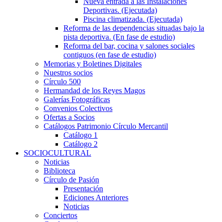
Nueva entrada a las Instalaciones
Deportivas. (Ejecutada)
Piscina climatizada. (Ejecutada)
Reforma de las dependencias situadas bajo la
pista deportiva. (En fase de estudio)
Reforma del bar, cocina y salones sociales
contiguos (en fase de estudio)
Memorias y Boletines Digitales
Nuestros socios
Círculo 500
Hermandad de los Reyes Magos
Galerías Fotográficas
Convenios Colectivos
Ofertas a Socios
Catálogos Patrimonio Círculo Mercantil
Catálogo 1
Catálogo 2
SOCIOCULTURAL
Noticias
Biblioteca
Círculo de Pasión
Presentación
Ediciones Anteriores
Noticias
Conciertos