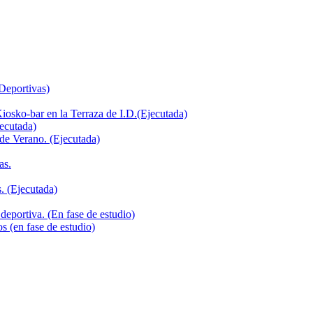
 Deportivas)
iosko-bar en la Terraza de I.D.(Ejecutada)
jecutada)
de Verano. (Ejecutada)
as.
. (Ejecutada)
deportiva. (En fase de estudio)
s (en fase de estudio)