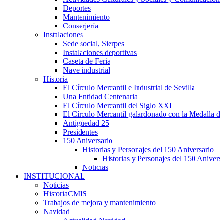
Deportes
Mantenimiento
Conserjería
Instalaciones
Sede social, Sierpes
Instalaciones deportivas
Caseta de Feria
Nave industrial
Historia
El Círculo Mercantil e Industrial de Sevilla
Una Entidad Centenaria
El Círculo Mercantil del Siglo XXI
El Círculo Mercantil galardonado con la Medalla d
Antigüedad 25
Presidentes
150 Aniversario
Historias y Personajes del 150 Aniversario
Historias y Personajes del 150 Aniver
Noticias
INSTITUCIONAL
Noticias
HistoriaCMIS
Trabajos de mejora y mantenimiento
Navidad