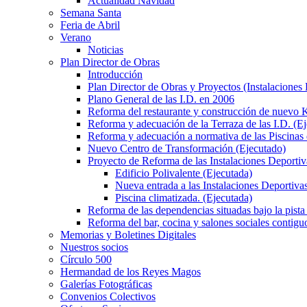
Actualidad Navidad
Semana Santa
Feria de Abril
Verano
Noticias
Plan Director de Obras
Introducción
Plan Director de Obras y Proyectos (Instalaciones
Plano General de las I.D. en 2006
Reforma del restaurante y construcción de nuevo K
Reforma y adecuación de la Terraza de las I.D. (E
Reforma y adecuación a normativa de las Piscinas 
Nuevo Centro de Transformación (Ejecutado)
Proyecto de Reforma de las Instalaciones Deportiv
Edificio Polivalente (Ejecutada)
Nueva entrada a las Instalaciones Deportivas
Piscina climatizada. (Ejecutada)
Reforma de las dependencias situadas bajo la pista 
Reforma del bar, cocina y salones sociales contiguo
Memorias y Boletines Digitales
Nuestros socios
Círculo 500
Hermandad de los Reyes Magos
Galerías Fotográficas
Convenios Colectivos