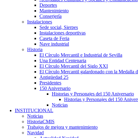
Deportes
Mantenimiento
Conserjería
Instalaciones
Sede social, Sierpes
Instalaciones deportivas
Caseta de Feria
Nave industrial
Historia
El Círculo Mercantil e Industrial de Sevilla
Una Entidad Centenaria
El Círculo Mercantil del Siglo XXI
El Círculo Mercantil galardonado con la Medalla d
Antigüedad 25
Presidentes
150 Aniversario
Historias y Personajes del 150 Aniversario
Historias y Personajes del 150 Aniver
Noticias
INSTITUCIONAL
Noticias
HistoriaCMIS
Trabajos de mejora y mantenimiento
Navidad