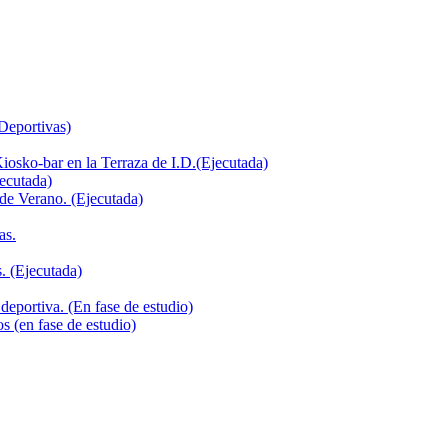
 Deportivas)
iosko-bar en la Terraza de I.D.(Ejecutada)
jecutada)
de Verano. (Ejecutada)
as.
. (Ejecutada)
deportiva. (En fase de estudio)
s (en fase de estudio)