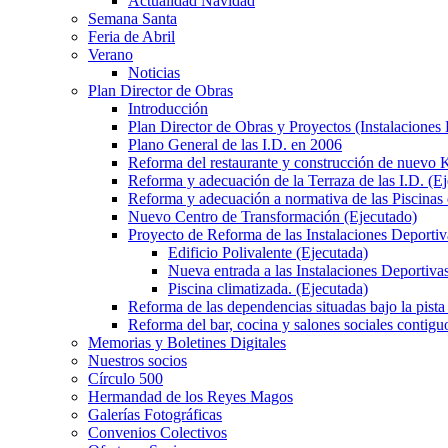
Actualidad Navidad
Semana Santa
Feria de Abril
Verano
Noticias
Plan Director de Obras
Introducción
Plan Director de Obras y Proyectos (Instalaciones
Plano General de las I.D. en 2006
Reforma del restaurante y construcción de nuevo K
Reforma y adecuación de la Terraza de las I.D. (E
Reforma y adecuación a normativa de las Piscinas 
Nuevo Centro de Transformación (Ejecutado)
Proyecto de Reforma de las Instalaciones Deportiv
Edificio Polivalente (Ejecutada)
Nueva entrada a las Instalaciones Deportivas
Piscina climatizada. (Ejecutada)
Reforma de las dependencias situadas bajo la pista 
Reforma del bar, cocina y salones sociales contiguo
Memorias y Boletines Digitales
Nuestros socios
Círculo 500
Hermandad de los Reyes Magos
Galerías Fotográficas
Convenios Colectivos