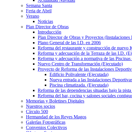
Actualidad Navidad
Semana Santa
Feria de Abril
Verano
Noticias
Plan Director de Obras
Introducción
Plan Director de Obras y Proyectos (Instalaciones
Plano General de las I.D. en 2006
Reforma del restaurante y construcción de nuevo K
Reforma y adecuación de la Terraza de las I.D. (E
Reforma y adecuación a normativa de las Piscinas 
Nuevo Centro de Transformación (Ejecutado)
Proyecto de Reforma de las Instalaciones Deportiv
Edificio Polivalente (Ejecutada)
Nueva entrada a las Instalaciones Deportivas
Piscina climatizada. (Ejecutada)
Reforma de las dependencias situadas bajo la pista 
Reforma del bar, cocina y salones sociales contiguo
Memorias y Boletines Digitales
Nuestros socios
Círculo 500
Hermandad de los Reyes Magos
Galerías Fotográficas
Convenios Colectivos