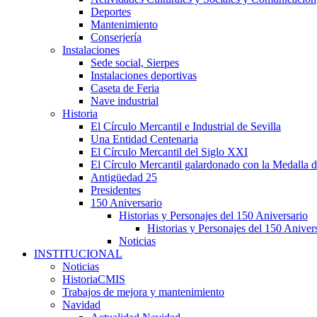
Deportes
Mantenimiento
Conserjería
Instalaciones
Sede social, Sierpes
Instalaciones deportivas
Caseta de Feria
Nave industrial
Historia
El Círculo Mercantil e Industrial de Sevilla
Una Entidad Centenaria
El Círculo Mercantil del Siglo XXI
El Círculo Mercantil galardonado con la Medalla d
Antigüedad 25
Presidentes
150 Aniversario
Historias y Personajes del 150 Aniversario
Historias y Personajes del 150 Aniver
Noticias
INSTITUCIONAL
Noticias
HistoriaCMIS
Trabajos de mejora y mantenimiento
Navidad