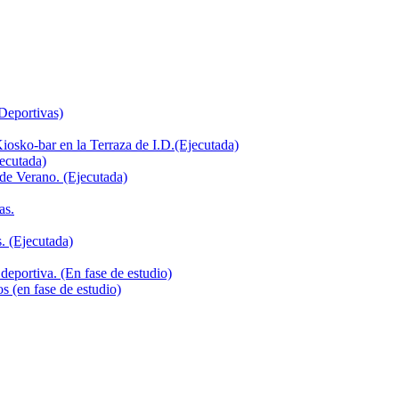
 Deportivas)
iosko-bar en la Terraza de I.D.(Ejecutada)
jecutada)
de Verano. (Ejecutada)
as.
. (Ejecutada)
deportiva. (En fase de estudio)
s (en fase de estudio)