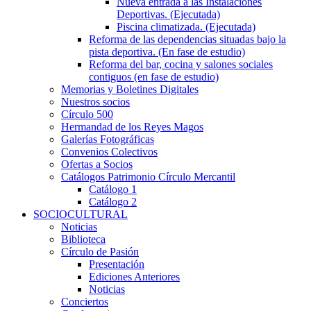
Nueva entrada a las Instalaciones
Deportivas. (Ejecutada)
Piscina climatizada. (Ejecutada)
Reforma de las dependencias situadas bajo la
pista deportiva. (En fase de estudio)
Reforma del bar, cocina y salones sociales
contiguos (en fase de estudio)
Memorias y Boletines Digitales
Nuestros socios
Círculo 500
Hermandad de los Reyes Magos
Galerías Fotográficas
Convenios Colectivos
Ofertas a Socios
Catálogos Patrimonio Círculo Mercantil
Catálogo 1
Catálogo 2
SOCIOCULTURAL
Noticias
Biblioteca
Círculo de Pasión
Presentación
Ediciones Anteriores
Noticias
Conciertos