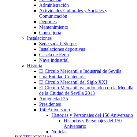
Administración
Actividades Culturales y Sociales y
Comunicación
Deportes
Mantenimiento
Conserjería
Instalaciones
Sede social, Sierpes
Instalaciones deportivas
Caseta de Feria
Nave industrial
Historia
El Círculo Mercantil e Industrial de Sevilla
Una Entidad Centenaria
El Círculo Mercantil del Siglo XXI
El Círculo Mercantil galardonado con la Medalla
de la Ciudad de Sevilla 2013
Antigüedad 25
Presidentes
150 Aniversario
Historias y Personajes del 150 Aniversario
Historias y Personajes del 150
Aniversario
Noticias