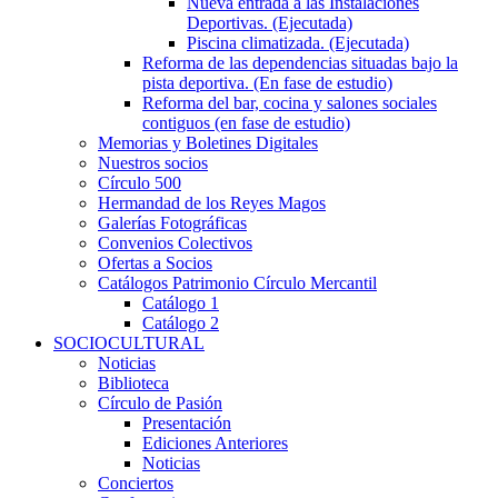
Nueva entrada a las Instalaciones
Deportivas. (Ejecutada)
Piscina climatizada. (Ejecutada)
Reforma de las dependencias situadas bajo la
pista deportiva. (En fase de estudio)
Reforma del bar, cocina y salones sociales
contiguos (en fase de estudio)
Memorias y Boletines Digitales
Nuestros socios
Círculo 500
Hermandad de los Reyes Magos
Galerías Fotográficas
Convenios Colectivos
Ofertas a Socios
Catálogos Patrimonio Círculo Mercantil
Catálogo 1
Catálogo 2
SOCIOCULTURAL
Noticias
Biblioteca
Círculo de Pasión
Presentación
Ediciones Anteriores
Noticias
Conciertos