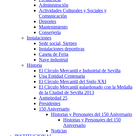
Administración
Actividades Culturales y Sociales y
Comunicación
Deportes
Mantenimiento
Conserjería
Instalaciones
Sede social, Sierpes
Instalaciones deportivas
Caseta de Feria
Nave industrial
Historia
El Círculo Mercantil e Industrial de Sevilla
Una Entidad Centenaria
El Círculo Mercantil del Siglo XXI
El Círculo Mercantil galardonado con la Medalla
de la Ciudad de Sevilla 2013
Antigüedad 25
Presidentes
150 Aniversario
Historias y Personajes del 150 Aniversario
Historias y Personajes del 150
Aniversario
Noticias