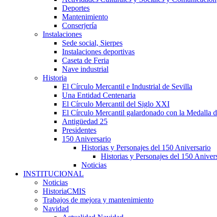
Deportes
Mantenimiento
Conserjería
Instalaciones
Sede social, Sierpes
Instalaciones deportivas
Caseta de Feria
Nave industrial
Historia
El Círculo Mercantil e Industrial de Sevilla
Una Entidad Centenaria
El Círculo Mercantil del Siglo XXI
El Círculo Mercantil galardonado con la Medalla d
Antigüedad 25
Presidentes
150 Aniversario
Historias y Personajes del 150 Aniversario
Historias y Personajes del 150 Aniver
Noticias
INSTITUCIONAL
Noticias
HistoriaCMIS
Trabajos de mejora y mantenimiento
Navidad