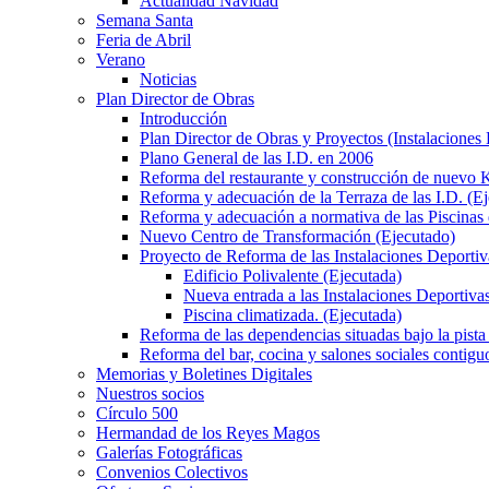
Actualidad Navidad
Semana Santa
Feria de Abril
Verano
Noticias
Plan Director de Obras
Introducción
Plan Director de Obras y Proyectos (Instalaciones
Plano General de las I.D. en 2006
Reforma del restaurante y construcción de nuevo K
Reforma y adecuación de la Terraza de las I.D. (E
Reforma y adecuación a normativa de las Piscinas 
Nuevo Centro de Transformación (Ejecutado)
Proyecto de Reforma de las Instalaciones Deportiv
Edificio Polivalente (Ejecutada)
Nueva entrada a las Instalaciones Deportivas
Piscina climatizada. (Ejecutada)
Reforma de las dependencias situadas bajo la pista 
Reforma del bar, cocina y salones sociales contiguo
Memorias y Boletines Digitales
Nuestros socios
Círculo 500
Hermandad de los Reyes Magos
Galerías Fotográficas
Convenios Colectivos