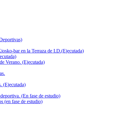
 Deportivas)
iosko-bar en la Terraza de I.D.(Ejecutada)
jecutada)
de Verano. (Ejecutada)
as.
. (Ejecutada)
deportiva. (En fase de estudio)
s (en fase de estudio)