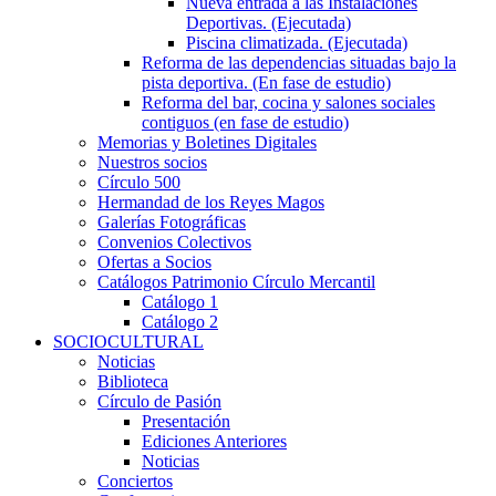
Nueva entrada a las Instalaciones
Deportivas. (Ejecutada)
Piscina climatizada. (Ejecutada)
Reforma de las dependencias situadas bajo la
pista deportiva. (En fase de estudio)
Reforma del bar, cocina y salones sociales
contiguos (en fase de estudio)
Memorias y Boletines Digitales
Nuestros socios
Círculo 500
Hermandad de los Reyes Magos
Galerías Fotográficas
Convenios Colectivos
Ofertas a Socios
Catálogos Patrimonio Círculo Mercantil
Catálogo 1
Catálogo 2
SOCIOCULTURAL
Noticias
Biblioteca
Círculo de Pasión
Presentación
Ediciones Anteriores
Noticias
Conciertos