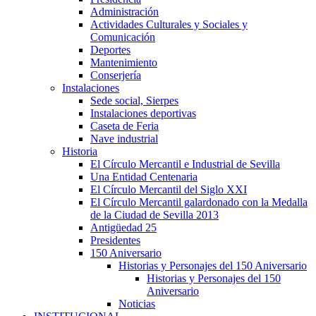
Administración
Actividades Culturales y Sociales y
Comunicación
Deportes
Mantenimiento
Conserjería
Instalaciones
Sede social, Sierpes
Instalaciones deportivas
Caseta de Feria
Nave industrial
Historia
El Círculo Mercantil e Industrial de Sevilla
Una Entidad Centenaria
El Círculo Mercantil del Siglo XXI
El Círculo Mercantil galardonado con la Medalla
de la Ciudad de Sevilla 2013
Antigüedad 25
Presidentes
150 Aniversario
Historias y Personajes del 150 Aniversario
Historias y Personajes del 150
Aniversario
Noticias