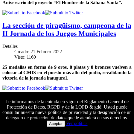
Aniversario del proyecto “El Hombre de la Sábana Santa”.
La sección de piragüismo, campeona de la
II Jornada de los Juegos Municipales
Detalles
Creado: 21 Febrero 2022
Visto: 1160
25 medallas en forma de 9 oros, 8 platas y 8 bronces vuelven a
colocar al CMIS en el puesto más alto del podio, revalidando la
victoria de la jornada inaugural.
Inaugurada la exposición «El Hombre de
Le informamos de la entrada en vigor del Reglamento General de
Protección de Datos, RGPD y de la LOPD & gdd. Usted puede
la Sábana Santa»
consultar nuestra nueva política de privacidad y la designación de un
delegado de protección de datos que le atenderá en sus derechos.
Colaboradores principales
Detalles
Ver política
Aceptar
Creado: 18 Febrero 2022
Visto: 2914