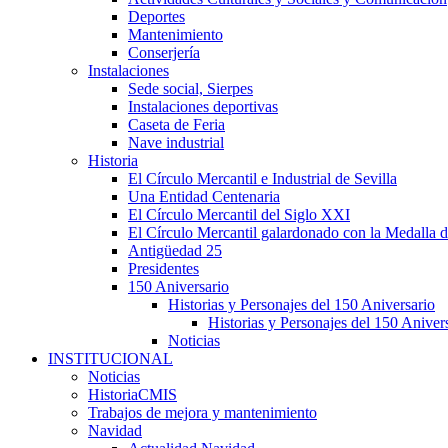
Deportes
Mantenimiento
Conserjería
Instalaciones
Sede social, Sierpes
Instalaciones deportivas
Caseta de Feria
Nave industrial
Historia
El Círculo Mercantil e Industrial de Sevilla
Una Entidad Centenaria
El Círculo Mercantil del Siglo XXI
El Círculo Mercantil galardonado con la Medalla d
Antigüedad 25
Presidentes
150 Aniversario
Historias y Personajes del 150 Aniversario
Historias y Personajes del 150 Aniver
Noticias
INSTITUCIONAL
Noticias
HistoriaCMIS
Trabajos de mejora y mantenimiento
Navidad