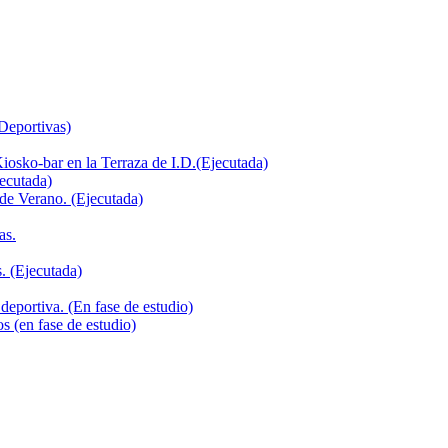
 Deportivas)
iosko-bar en la Terraza de I.D.(Ejecutada)
jecutada)
de Verano. (Ejecutada)
as.
. (Ejecutada)
deportiva. (En fase de estudio)
s (en fase de estudio)