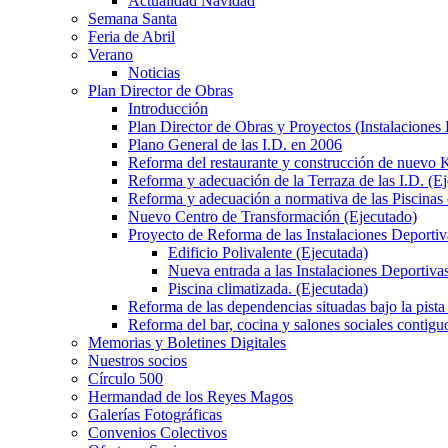
Actualidad Navidad
Semana Santa
Feria de Abril
Verano
Noticias
Plan Director de Obras
Introducción
Plan Director de Obras y Proyectos (Instalaciones
Plano General de las I.D. en 2006
Reforma del restaurante y construcción de nuevo K
Reforma y adecuación de la Terraza de las I.D. (E
Reforma y adecuación a normativa de las Piscinas 
Nuevo Centro de Transformación (Ejecutado)
Proyecto de Reforma de las Instalaciones Deportiv
Edificio Polivalente (Ejecutada)
Nueva entrada a las Instalaciones Deportivas
Piscina climatizada. (Ejecutada)
Reforma de las dependencias situadas bajo la pista 
Reforma del bar, cocina y salones sociales contiguo
Memorias y Boletines Digitales
Nuestros socios
Círculo 500
Hermandad de los Reyes Magos
Galerías Fotográficas
Convenios Colectivos