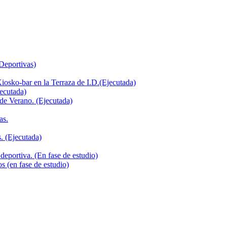
 Deportivas)
iosko-bar en la Terraza de I.D.(Ejecutada)
jecutada)
de Verano. (Ejecutada)
as.
. (Ejecutada)
deportiva. (En fase de estudio)
s (en fase de estudio)