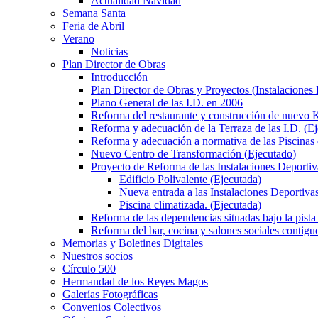
Actualidad Navidad
Semana Santa
Feria de Abril
Verano
Noticias
Plan Director de Obras
Introducción
Plan Director de Obras y Proyectos (Instalaciones
Plano General de las I.D. en 2006
Reforma del restaurante y construcción de nuevo K
Reforma y adecuación de la Terraza de las I.D. (E
Reforma y adecuación a normativa de las Piscinas 
Nuevo Centro de Transformación (Ejecutado)
Proyecto de Reforma de las Instalaciones Deportiv
Edificio Polivalente (Ejecutada)
Nueva entrada a las Instalaciones Deportivas
Piscina climatizada. (Ejecutada)
Reforma de las dependencias situadas bajo la pista 
Reforma del bar, cocina y salones sociales contiguo
Memorias y Boletines Digitales
Nuestros socios
Círculo 500
Hermandad de los Reyes Magos
Galerías Fotográficas
Convenios Colectivos