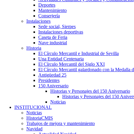
Deportes
Mantenimiento
Conserjería
Instalaciones
Sede social, Sierpes
Instalaciones deportivas
Caseta de Feria
Nave industrial
Historia
El Círculo Mercantil e Industrial de Sevilla
Una Entidad Centenaria
El Círculo Mercantil del Siglo XXI
El Círculo Mercantil galardonado con la Medalla d
Antigüedad 25
Presidentes
150 Aniversario
Historias y Personajes del 150 Aniversario
Historias y Personajes del 150 Aniver
Noticias
INSTITUCIONAL
Noticias
HistoriaCMIS
Trabajos de mejora y mantenimiento
Navidad