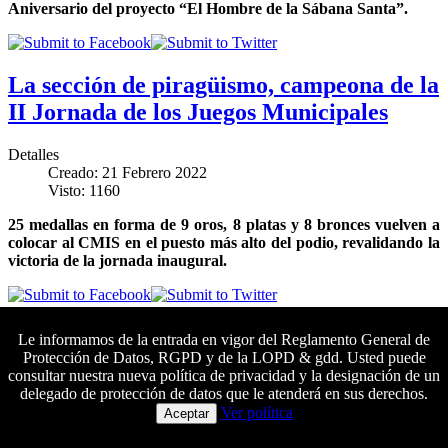
Aniversario del proyecto “El Hombre de la Sábana Santa”.
La sección de piragüismo, campeona de la
II Jornada de los Juegos Municipales
Detalles
Creado: 21 Febrero 2022
Visto: 1160
25 medallas en forma de 9 oros, 8 platas y 8 bronces vuelven a
colocar al CMIS en el puesto más alto del podio, revalidando la
victoria de la jornada inaugural.
Inaugurada la exposición «El Hombre de
Le informamos de la entrada en vigor del Reglamento General de
Protección de Datos, RGPD y de la LOPD & gdd. Usted puede
la Sábana Santa»
consultar nuestra nueva política de privacidad y la designación de un
delegado de protección de datos que le atenderá en sus derechos.
Colaboradores principales
Detalles
Ver política
Aceptar
Creado: 18 Febrero 2022
Visto: 2914