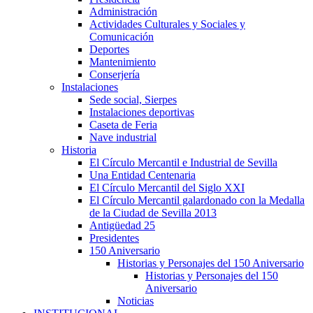
Administración
Actividades Culturales y Sociales y
Comunicación
Deportes
Mantenimiento
Conserjería
Instalaciones
Sede social, Sierpes
Instalaciones deportivas
Caseta de Feria
Nave industrial
Historia
El Círculo Mercantil e Industrial de Sevilla
Una Entidad Centenaria
El Círculo Mercantil del Siglo XXI
El Círculo Mercantil galardonado con la Medalla
de la Ciudad de Sevilla 2013
Antigüedad 25
Presidentes
150 Aniversario
Historias y Personajes del 150 Aniversario
Historias y Personajes del 150
Aniversario
Noticias