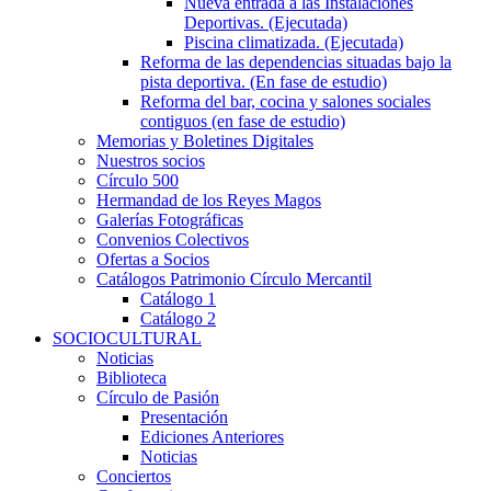
Nueva entrada a las Instalaciones
Deportivas. (Ejecutada)
Piscina climatizada. (Ejecutada)
Reforma de las dependencias situadas bajo la
pista deportiva. (En fase de estudio)
Reforma del bar, cocina y salones sociales
contiguos (en fase de estudio)
Memorias y Boletines Digitales
Nuestros socios
Círculo 500
Hermandad de los Reyes Magos
Galerías Fotográficas
Convenios Colectivos
Ofertas a Socios
Catálogos Patrimonio Círculo Mercantil
Catálogo 1
Catálogo 2
SOCIOCULTURAL
Noticias
Biblioteca
Círculo de Pasión
Presentación
Ediciones Anteriores
Noticias
Conciertos