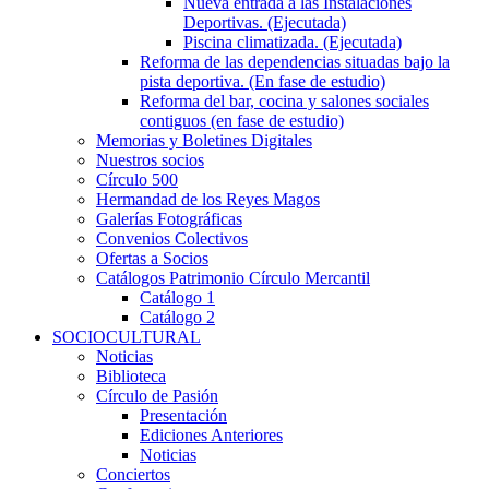
Nueva entrada a las Instalaciones
Deportivas. (Ejecutada)
Piscina climatizada. (Ejecutada)
Reforma de las dependencias situadas bajo la
pista deportiva. (En fase de estudio)
Reforma del bar, cocina y salones sociales
contiguos (en fase de estudio)
Memorias y Boletines Digitales
Nuestros socios
Círculo 500
Hermandad de los Reyes Magos
Galerías Fotográficas
Convenios Colectivos
Ofertas a Socios
Catálogos Patrimonio Círculo Mercantil
Catálogo 1
Catálogo 2
SOCIOCULTURAL
Noticias
Biblioteca
Círculo de Pasión
Presentación
Ediciones Anteriores
Noticias
Conciertos