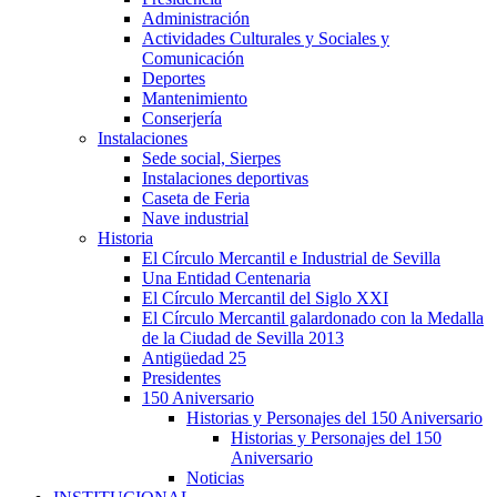
Administración
Actividades Culturales y Sociales y
Comunicación
Deportes
Mantenimiento
Conserjería
Instalaciones
Sede social, Sierpes
Instalaciones deportivas
Caseta de Feria
Nave industrial
Historia
El Círculo Mercantil e Industrial de Sevilla
Una Entidad Centenaria
El Círculo Mercantil del Siglo XXI
El Círculo Mercantil galardonado con la Medalla
de la Ciudad de Sevilla 2013
Antigüedad 25
Presidentes
150 Aniversario
Historias y Personajes del 150 Aniversario
Historias y Personajes del 150
Aniversario
Noticias