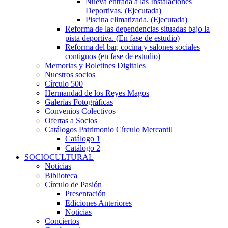
Nueva entrada a las Instalaciones
Deportivas. (Ejecutada)
Piscina climatizada. (Ejecutada)
Reforma de las dependencias situadas bajo la
pista deportiva. (En fase de estudio)
Reforma del bar, cocina y salones sociales
contiguos (en fase de estudio)
Memorias y Boletines Digitales
Nuestros socios
Círculo 500
Hermandad de los Reyes Magos
Galerías Fotográficas
Convenios Colectivos
Ofertas a Socios
Catálogos Patrimonio Círculo Mercantil
Catálogo 1
Catálogo 2
SOCIOCULTURAL
Noticias
Biblioteca
Círculo de Pasión
Presentación
Ediciones Anteriores
Noticias
Conciertos