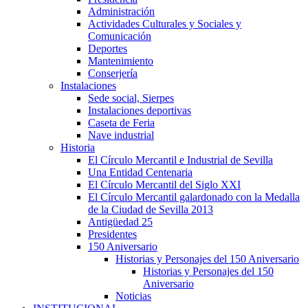
Administración
Actividades Culturales y Sociales y
Comunicación
Deportes
Mantenimiento
Conserjería
Instalaciones
Sede social, Sierpes
Instalaciones deportivas
Caseta de Feria
Nave industrial
Historia
El Círculo Mercantil e Industrial de Sevilla
Una Entidad Centenaria
El Círculo Mercantil del Siglo XXI
El Círculo Mercantil galardonado con la Medalla
de la Ciudad de Sevilla 2013
Antigüedad 25
Presidentes
150 Aniversario
Historias y Personajes del 150 Aniversario
Historias y Personajes del 150
Aniversario
Noticias