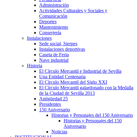
Administración
Actividades Culturales y Sociales y
Comunicación
Deportes
Mantenimiento
Conserjería
Instalaciones
Sede social, Sierpes
Instalaciones deportivas
Caseta de Feria
Nave industrial
Historia
El Círculo Mercantil e Industrial de Sevilla
Una Entidad Centenaria
El Círculo Mercantil del Siglo XXI
El Círculo Mercantil galardonado con la Medalla
de la Ciudad de Sevilla 2013
Antigüedad 25
Presidentes
150 Aniversario
Historias y Personajes del 150 Aniversario
Historias y Personajes del 150
Aniversario
Noticias