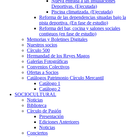
Nueva entrada a las Instalaciones
Deportivas. (Ejecutada)
Piscina climatizada. (Ejecutada)
Reforma de las dependencias situadas bajo la
pista deportiva. (En fase de estudio)
Reforma del bar, cocina y salones sociales
contiguos (en fase de estudio)
Memorias y Boletines Digitales
Nuestros socios
Círculo 500
Hermandad de los Reyes Magos
Galerías Fotográficas
Convenios Colectivos
Ofertas a Socios
Catálogos Patrimonio Círculo Mercantil
Catálogo 1
Catálogo 2
SOCIOCULTURAL
Noticias
Biblioteca
Círculo de Pasión
Presentación
Ediciones Anteriores
Noticias
Conciertos