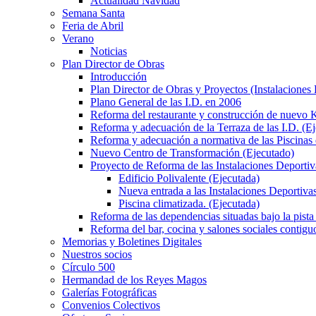
Actualidad Navidad
Semana Santa
Feria de Abril
Verano
Noticias
Plan Director de Obras
Introducción
Plan Director de Obras y Proyectos (Instalaciones
Plano General de las I.D. en 2006
Reforma del restaurante y construcción de nuevo K
Reforma y adecuación de la Terraza de las I.D. (E
Reforma y adecuación a normativa de las Piscinas 
Nuevo Centro de Transformación (Ejecutado)
Proyecto de Reforma de las Instalaciones Deportiv
Edificio Polivalente (Ejecutada)
Nueva entrada a las Instalaciones Deportivas
Piscina climatizada. (Ejecutada)
Reforma de las dependencias situadas bajo la pista 
Reforma del bar, cocina y salones sociales contiguo
Memorias y Boletines Digitales
Nuestros socios
Círculo 500
Hermandad de los Reyes Magos
Galerías Fotográficas
Convenios Colectivos