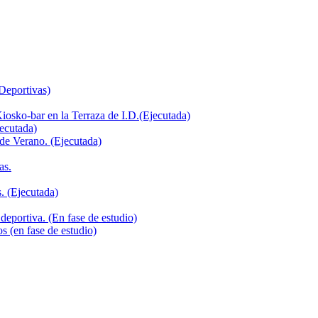
 Deportivas)
iosko-bar en la Terraza de I.D.(Ejecutada)
jecutada)
de Verano. (Ejecutada)
as.
. (Ejecutada)
deportiva. (En fase de estudio)
s (en fase de estudio)