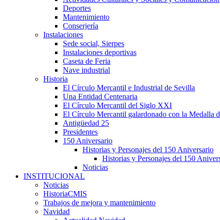
Deportes
Mantenimiento
Conserjería
Instalaciones
Sede social, Sierpes
Instalaciones deportivas
Caseta de Feria
Nave industrial
Historia
El Círculo Mercantil e Industrial de Sevilla
Una Entidad Centenaria
El Círculo Mercantil del Siglo XXI
El Círculo Mercantil galardonado con la Medalla d
Antigüedad 25
Presidentes
150 Aniversario
Historias y Personajes del 150 Aniversario
Historias y Personajes del 150 Aniver
Noticias
INSTITUCIONAL
Noticias
HistoriaCMIS
Trabajos de mejora y mantenimiento
Navidad