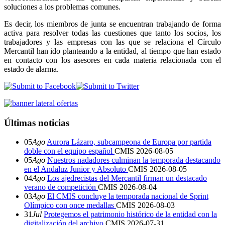
soluciones a los problemas comunes.
Es decir, los miembros de junta se encuentran trabajando de forma
activa para resolver todas las cuestiones que tanto los socios, los
trabajadores y las empresas con las que se relaciona el Círculo
Mercantil han ido planteando a la entidad, al tiempo que han estado
en contacto con los asesores en cada materia relacionada con el
estado de alarma.
Últimas noticias
05
Ago
Aurora Lázaro, subcampeona de Europa por partida
doble con el equipo español
CMIS
2026-08-05
05
Ago
Nuestros nadadores culminan la temporada destacando
en el Andaluz Junior y Absoluto
CMIS
2026-08-05
04
Ago
Los ajedrecistas del Mercantil firman un destacado
verano de competición
CMIS
2026-08-04
03
Ago
El CMIS concluye la temporada nacional de Sprint
Olímpico con once medallas
CMIS
2026-08-03
31
Jul
Protegemos el patrimonio histórico de la entidad con la
digitalización del archivo
CMIS
2026-07-31