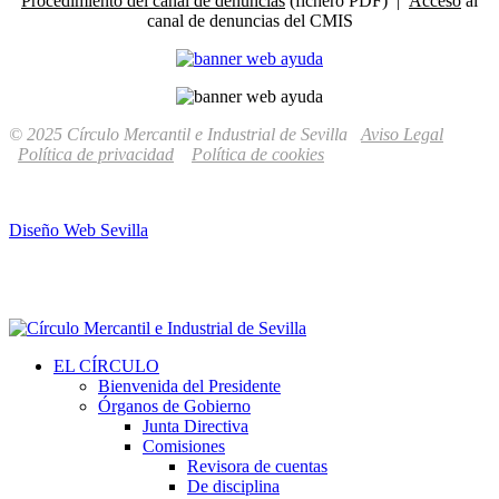
Procedimiento del canal de denuncias
(fichero PDF) |
Acceso
al
canal de denuncias del CMIS
© 2025 Círculo Mercantil e Industrial de Sevilla
Aviso Legal
Política de privacidad
Política de cookies
Diseño Web Sevilla
EL CÍRCULO
Bienvenida del Presidente
Órganos de Gobierno
Junta Directiva
Comisiones
Revisora de cuentas
De disciplina