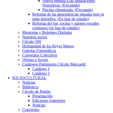
Nueva entrada a las Instalaciones
Deportivas. (Ejecutada)
Piscina climatizada. (Ejecutada)
Reforma de las dependencias situadas bajo la
pista deportiva. (En fase de estudio)
Reforma del bar, cocina y salones sociales
contiguos (en fase de estudio)
Memorias y Boletines Digitales
Nuestros socios
Círculo 500
Hermandad de los Reyes Magos
Galerías Fotográficas
Convenios Colectivos
Ofertas a Socios
Catálogos Patrimonio Círculo Mercantil
Catálogo 1
Catálogo 2
SOCIOCULTURAL
Noticias
Biblioteca
Círculo de Pasión
Presentación
Ediciones Anteriores
Noticias
Conciertos