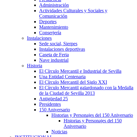
Administración
Actividades Culturales y Sociales y
Comunicación
Deportes
Mantenimiento
Conserjería
Instalaciones
Sede social, Sierpes
Instalaciones deportivas
Caseta de Feria
Nave industrial
Historia
El Círculo Mercantil e Industrial de Sevilla
Una Entidad Centenaria
El Círculo Mercantil del Siglo XXI
El Círculo Mercantil galardonado con la Medalla
de la Ciudad de Sevilla 2013
Antigüedad 25
Presidentes
150 Aniversario
Historias y Personajes del 150 Aniversario
Historias y Personajes del 150
Aniversario
Noticias