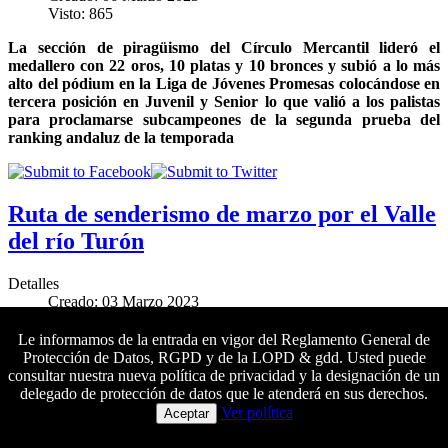
Visto: 865
La sección de piragüismo del Círculo Mercantil lideró el
medallero con 22 oros, 10 platas y 10 bronces y subió a lo más
alto del pódium en la Liga de Jóvenes Promesas colocándose en
tercera posición en Juvenil y Senior lo que valió a los palistas
para proclamarse subcampeones de la segunda prueba del
ranking andaluz de la temporada
Ruta de senderismo de marzo por el Valle
del río Turón
Detalles
Creado: 03 Marzo 2023
Visto: 1639
Le informamos de la entrada en vigor del Reglamento General de
El próximo sábado 25 de marzo se llevará a cabo una nueva
Protección de Datos, RGPD y de la LOPD & gdd. Usted puede
salida de senderismo de dificultad media
al Parque Nacional de
consultar nuestra nueva política de privacidad y la designación de un
la Sierra de las Nieves.
Las inscripciones se pueden formalizar
delegado de protección de datos que le atenderá en sus derechos.
Colaboradores principales
del 3 al 24 de marzo
Ver política
Aceptar