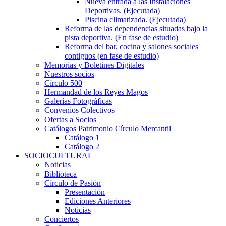
Nueva entrada a las Instalaciones
Deportivas. (Ejecutada)
Piscina climatizada. (Ejecutada)
Reforma de las dependencias situadas bajo la
pista deportiva. (En fase de estudio)
Reforma del bar, cocina y salones sociales
contiguos (en fase de estudio)
Memorias y Boletines Digitales
Nuestros socios
Círculo 500
Hermandad de los Reyes Magos
Galerías Fotográficas
Convenios Colectivos
Ofertas a Socios
Catálogos Patrimonio Círculo Mercantil
Catálogo 1
Catálogo 2
SOCIOCULTURAL
Noticias
Biblioteca
Círculo de Pasión
Presentación
Ediciones Anteriores
Noticias
Conciertos