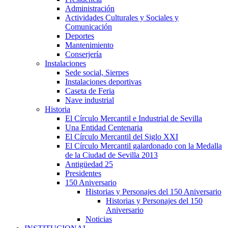
Administración
Actividades Culturales y Sociales y
Comunicación
Deportes
Mantenimiento
Conserjería
Instalaciones
Sede social, Sierpes
Instalaciones deportivas
Caseta de Feria
Nave industrial
Historia
El Círculo Mercantil e Industrial de Sevilla
Una Entidad Centenaria
El Círculo Mercantil del Siglo XXI
El Círculo Mercantil galardonado con la Medalla
de la Ciudad de Sevilla 2013
Antigüedad 25
Presidentes
150 Aniversario
Historias y Personajes del 150 Aniversario
Historias y Personajes del 150
Aniversario
Noticias