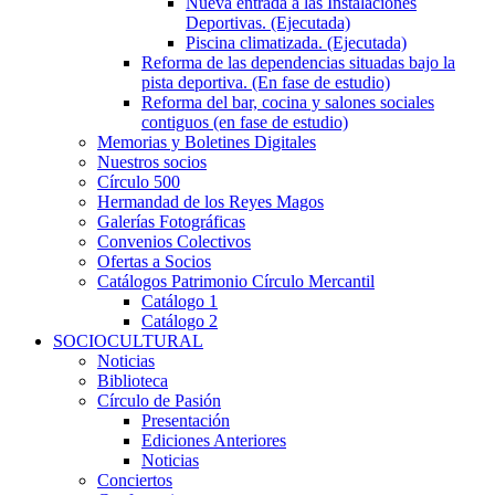
Nueva entrada a las Instalaciones
Deportivas. (Ejecutada)
Piscina climatizada. (Ejecutada)
Reforma de las dependencias situadas bajo la
pista deportiva. (En fase de estudio)
Reforma del bar, cocina y salones sociales
contiguos (en fase de estudio)
Memorias y Boletines Digitales
Nuestros socios
Círculo 500
Hermandad de los Reyes Magos
Galerías Fotográficas
Convenios Colectivos
Ofertas a Socios
Catálogos Patrimonio Círculo Mercantil
Catálogo 1
Catálogo 2
SOCIOCULTURAL
Noticias
Biblioteca
Círculo de Pasión
Presentación
Ediciones Anteriores
Noticias
Conciertos