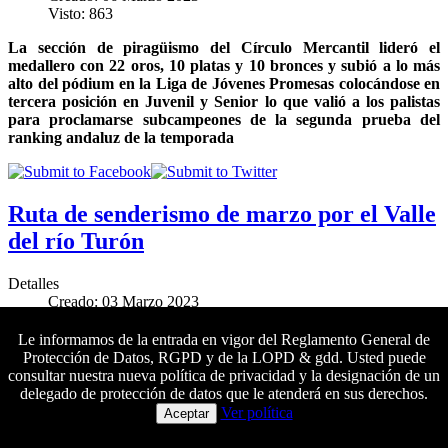
Visto: 863
La sección de piragüismo del Círculo Mercantil lideró el
medallero con 22 oros, 10 platas y 10 bronces y subió a lo más
alto del pódium en la Liga de Jóvenes Promesas colocándose en
tercera posición en Juvenil y Senior lo que valió a los palistas
para proclamarse subcampeones de la segunda prueba del
ranking andaluz de la temporada
Ruta de senderismo de marzo por el Valle
del río Turón
Detalles
Creado: 03 Marzo 2023
Visto: 1634
Le informamos de la entrada en vigor del Reglamento General de
El próximo sábado 25 de marzo se llevará a cabo una nueva
Protección de Datos, RGPD y de la LOPD & gdd. Usted puede
salida de senderismo de dificultad media
al Parque Nacional de
consultar nuestra nueva política de privacidad y la designación de un
la Sierra de las Nieves.
Las inscripciones se pueden formalizar
delegado de protección de datos que le atenderá en sus derechos.
Colaboradores principales
del 3 al 24 de marzo
Ver política
Aceptar