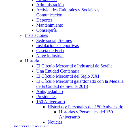
Administración
Actividades Culturales y Sociales y
Comunicación
Deportes
Mantenimiento
Conserjería
Instalaciones
Sede social, Sierpes
Instalaciones deportivas
Caseta de Feria
Nave industrial
Historia
El Círculo Mercantil e Industrial de Sevilla
Una Entidad Centenaria
El Círculo Mercantil del Siglo XXI
El Círculo Mercantil galardonado con la Medalla
de la Ciudad de Sevilla 2013
Antigüedad 25
Presidentes
150 Aniversario
Historias y Personajes del 150 Aniversario
Historias y Personajes del 150
Aniversario
Noticias