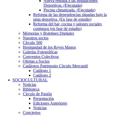
Nueva entrada a las Instalaciones
Deportivas. (Ejecutada)
Piscina climatizada. (Ejecutada)
Reforma de las dependencias situadas bajo la
pista deportiva. (En fase de estudio)
Reforma del bar, cocina y salones sociales
contiguos (en fase de estudio)
Memorias y Boletines Digitales
Nuestros socios
Círculo 500
Hermandad de los Reyes Magos
Galerías Fotográficas
Convenios Colectivos
Ofertas a Socios
Catálogos Patrimonio Círculo Mercantil
Catálogo 1
Catálogo 2
SOCIOCULTURAL
Noticias
Biblioteca
Círculo de Pasión
Presentación
Ediciones Anteriores
Noticias
Conciertos