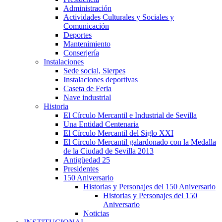
Administración
Actividades Culturales y Sociales y
Comunicación
Deportes
Mantenimiento
Conserjería
Instalaciones
Sede social, Sierpes
Instalaciones deportivas
Caseta de Feria
Nave industrial
Historia
El Círculo Mercantil e Industrial de Sevilla
Una Entidad Centenaria
El Círculo Mercantil del Siglo XXI
El Círculo Mercantil galardonado con la Medalla
de la Ciudad de Sevilla 2013
Antigüedad 25
Presidentes
150 Aniversario
Historias y Personajes del 150 Aniversario
Historias y Personajes del 150
Aniversario
Noticias