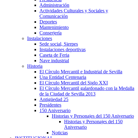
Administración
Actividades Culturales y Sociales y
Comunicación
Deportes
Mantenimiento
Conserjería
Instalaciones
Sede social, Sierpes
Instalaciones deportivas
Caseta de Feria
Nave industrial
Historia
El Círculo Mercantil e Industrial de Sevilla
Una Entidad Centenaria
El Círculo Mercantil del Siglo XXI
El Círculo Mercantil galardonado con la Medalla
de la Ciudad de Sevilla 2013
Antigüedad 25
Presidentes
150 Aniversario
Historias y Personajes del 150 Aniversario
Historias y Personajes del 150
Aniversario
Noticias