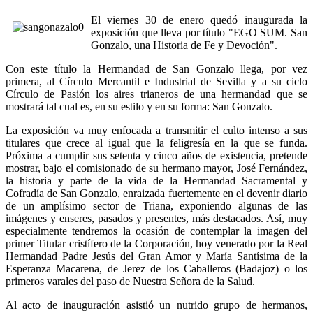
El viernes 30 de enero quedó inaugurada la
exposición que lleva por título "EGO SUM. San
Gonzalo, una Historia de Fe y Devoción".
Con este título la Hermandad de San Gonzalo llega, por vez
primera, al Círculo Mercantil e Industrial de Sevilla y a su ciclo
Círculo de Pasión los aires trianeros de una hermandad que se
mostrará tal cual es, en su estilo y en su forma: San Gonzalo.
La exposición va muy enfocada a transmitir el culto intenso a sus
titulares que crece al igual que la feligresía en la que se funda.
Próxima a cumplir sus setenta y cinco años de existencia, pretende
mostrar, bajo el comisionado de su hermano mayor, José Fernández,
la historia y parte de la vida de la Hermandad Sacramental y
Cofradía de San Gonzalo, enraizada fuertemente en el devenir diario
de un amplísimo sector de Triana, exponiendo algunas de las
imágenes y enseres, pasados y presentes, más destacados. Así, muy
especialmente tendremos la ocasión de contemplar la imagen del
primer Titular cristífero de la Corporación, hoy venerado por la Real
Hermandad Padre Jesús del Gran Amor y María Santísima de la
Esperanza Macarena, de Jerez de los Caballeros (Badajoz) o los
primeros varales del paso de Nuestra Señora de la Salud.
Al acto de inauguración asistió un nutrido grupo de hermanos,