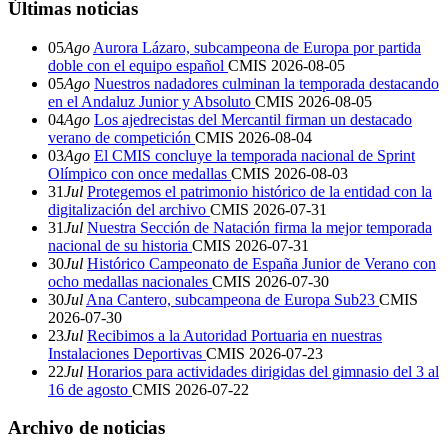
Últimas noticias
05
Ago
Aurora Lázaro, subcampeona de Europa por partida
doble con el equipo español
CMIS
2026-08-05
05
Ago
Nuestros nadadores culminan la temporada destacando
en el Andaluz Junior y Absoluto
CMIS
2026-08-05
04
Ago
Los ajedrecistas del Mercantil firman un destacado
verano de competición
CMIS
2026-08-04
03
Ago
El CMIS concluye la temporada nacional de Sprint
Olímpico con once medallas
CMIS
2026-08-03
31
Jul
Protegemos el patrimonio histórico de la entidad con la
digitalización del archivo
CMIS
2026-07-31
31
Jul
Nuestra Sección de Natación firma la mejor temporada
nacional de su historia
CMIS
2026-07-31
30
Jul
Histórico Campeonato de España Junior de Verano con
ocho medallas nacionales
CMIS
2026-07-30
30
Jul
Ana Cantero, subcampeona de Europa Sub23
CMIS
2026-07-30
23
Jul
Recibimos a la Autoridad Portuaria en nuestras
Instalaciones Deportivas
CMIS
2026-07-23
22
Jul
Horarios para actividades dirigidas del gimnasio del 3 al
16 de agosto
CMIS
2026-07-22
Archivo de noticias