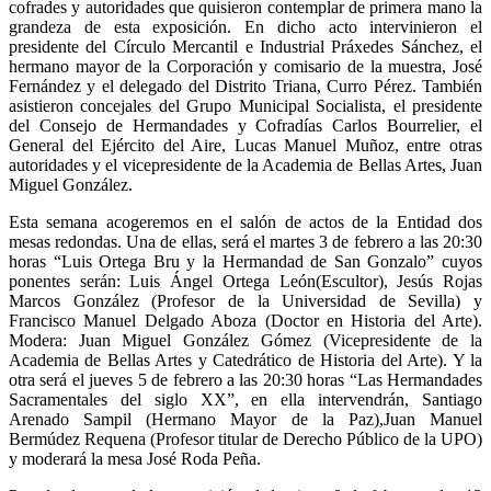
cofrades y autoridades que quisieron contemplar de primera mano la
grandeza de esta exposición. En dicho acto intervinieron el
presidente del Círculo Mercantil e Industrial Práxedes Sánchez, el
hermano mayor de la Corporación y comisario de la muestra, José
Fernández y el delegado del Distrito Triana, Curro Pérez. También
asistieron concejales del Grupo Municipal Socialista, el presidente
del Consejo de Hermandades y Cofradías Carlos Bourrelier, el
General del Ejército del Aire, Lucas Manuel Muñoz, entre otras
autoridades y el vicepresidente de la Academia de Bellas Artes, Juan
Miguel González.
Esta semana acogeremos en el salón de actos de la Entidad dos
mesas redondas. Una de ellas, será el martes 3 de febrero a las 20:30
horas “Luis Ortega Bru y la Hermandad de San Gonzalo” cuyos
ponentes serán: Luis Ángel Ortega León(Escultor), Jesús Rojas
Marcos González (Profesor de la Universidad de Sevilla) y
Francisco Manuel Delgado Aboza (Doctor en Historia del Arte).
Modera: Juan Miguel González Gómez (Vicepresidente de la
Academia de Bellas Artes y Catedrático de Historia del Arte). Y la
otra será el jueves 5 de febrero a las 20:30 horas “Las Hermandades
Sacramentales del siglo XX”, en ella intervendrán, Santiago
Arenado Sampil (Hermano Mayor de la Paz),Juan Manuel
Bermúdez Requena (Profesor titular de Derecho Público de la UPO)
y moderará la mesa José Roda Peña.