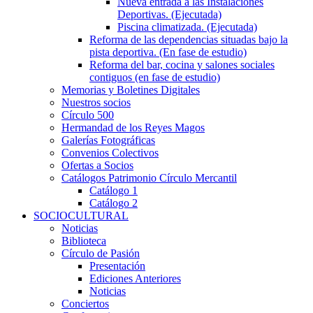
Nueva entrada a las Instalaciones
Deportivas. (Ejecutada)
Piscina climatizada. (Ejecutada)
Reforma de las dependencias situadas bajo la
pista deportiva. (En fase de estudio)
Reforma del bar, cocina y salones sociales
contiguos (en fase de estudio)
Memorias y Boletines Digitales
Nuestros socios
Círculo 500
Hermandad de los Reyes Magos
Galerías Fotográficas
Convenios Colectivos
Ofertas a Socios
Catálogos Patrimonio Círculo Mercantil
Catálogo 1
Catálogo 2
SOCIOCULTURAL
Noticias
Biblioteca
Círculo de Pasión
Presentación
Ediciones Anteriores
Noticias
Conciertos