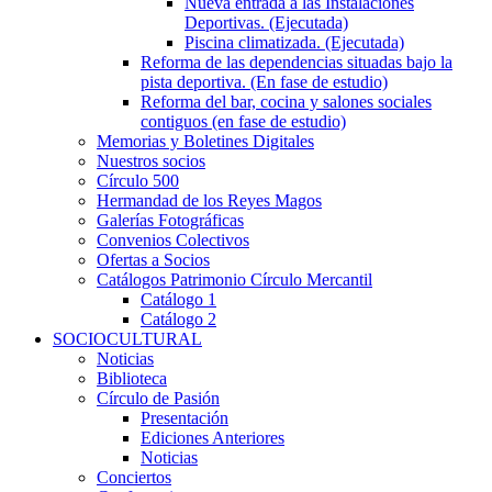
Nueva entrada a las Instalaciones
Deportivas. (Ejecutada)
Piscina climatizada. (Ejecutada)
Reforma de las dependencias situadas bajo la
pista deportiva. (En fase de estudio)
Reforma del bar, cocina y salones sociales
contiguos (en fase de estudio)
Memorias y Boletines Digitales
Nuestros socios
Círculo 500
Hermandad de los Reyes Magos
Galerías Fotográficas
Convenios Colectivos
Ofertas a Socios
Catálogos Patrimonio Círculo Mercantil
Catálogo 1
Catálogo 2
SOCIOCULTURAL
Noticias
Biblioteca
Círculo de Pasión
Presentación
Ediciones Anteriores
Noticias
Conciertos