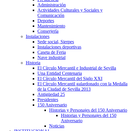
Administración
Actividades Culturales y Sociales y
Comunicación
Deportes
Mantenimiento
Conserjería
Instalaciones
Sede social, Sierpes
Instalaciones deportivas
Caseta de Feria
Nave industrial
Historia
El Círculo Mercantil e Industrial de Sevilla
Una Entidad Centenaria
El Círculo Mercantil del Siglo XXI
El Círculo Mercantil galardonado con la Medalla
de la Ciudad de Sevilla 2013
Antigüedad 25
Presidentes
150 Aniversario
Historias y Personajes del 150 Aniversario
Historias y Personajes del 150
Aniversario
Noticias