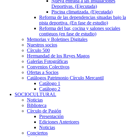
Nueva entrada a las Instalaciones
Deportivas. (Ejecutada)
Piscina climatizada. (Ejecutada)
Reforma de las dependencias situadas bajo la
pista deportiva. (En fase de estudio)
Reforma del bar, cocina y salones sociales
contiguos (en fase de estudio)
Memorias y Boletines Digitales
Nuestros socios
Círculo 500
Hermandad de los Reyes Magos
Galerías Fotográficas
Convenios Colectivos
Ofertas a Socios
Catálogos Patrimonio Círculo Mercantil
Catálogo 1
Catálogo 2
SOCIOCULTURAL
Noticias
Biblioteca
Círculo de Pasión
Presentación
Ediciones Anteriores
Noticias
Conciertos