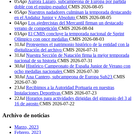
05
Ago
Aurora Lázaro, subcampeona de Europa por partida
doble con el equipo español
CMIS
2026-08-05
05
Ago
Nuestros nadadores culminan la temporada destacando
en el Andaluz Junior y Absoluto
CMIS
2026-08-05
04
Ago
Los ajedrecistas del Mercantil firman un destacado
verano de competición
CMIS
2026-08-04
03
Ago
El CMIS concluye la temporada nacional de Sprint
Olímpico con once medallas
CMIS
2026-08-03
31
Jul
Protegemos el patrimonio histórico de la entidad con la
digitalización del archivo
CMIS
2026-07-31
31
Jul
Nuestra Sección de Natación firma la mejor temporada
nacional de su historia
CMIS
2026-07-31
30
Jul
Histórico Campeonato de España Junior de Verano con
ocho medallas nacionales
CMIS
2026-07-30
30
Jul
Ana Cantero, subcampeona de Europa Sub23
CMIS
2026-07-30
23
Jul
Recibimos a la Autoridad Portuaria en nuestras
Instalaciones Deportivas
CMIS
2026-07-23
22
Jul
Horarios para actividades dirigidas del gimnasio del 3 al
16 de agosto
CMIS
2026-07-22
Archivo de noticias
Marzo, 2023
Febrero, 2023