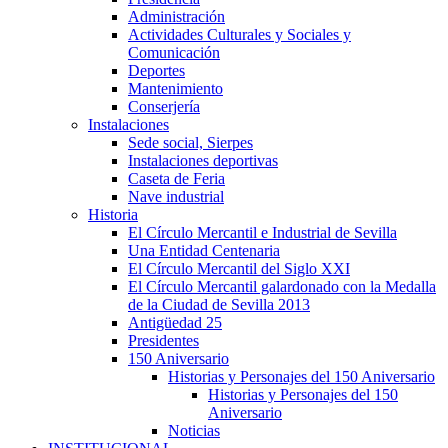
Administración
Actividades Culturales y Sociales y
Comunicación
Deportes
Mantenimiento
Conserjería
Instalaciones
Sede social, Sierpes
Instalaciones deportivas
Caseta de Feria
Nave industrial
Historia
El Círculo Mercantil e Industrial de Sevilla
Una Entidad Centenaria
El Círculo Mercantil del Siglo XXI
El Círculo Mercantil galardonado con la Medalla
de la Ciudad de Sevilla 2013
Antigüedad 25
Presidentes
150 Aniversario
Historias y Personajes del 150 Aniversario
Historias y Personajes del 150
Aniversario
Noticias