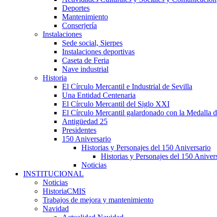
Deportes
Mantenimiento
Conserjería
Instalaciones
Sede social, Sierpes
Instalaciones deportivas
Caseta de Feria
Nave industrial
Historia
El Círculo Mercantil e Industrial de Sevilla
Una Entidad Centenaria
El Círculo Mercantil del Siglo XXI
El Círculo Mercantil galardonado con la Medalla d
Antigüedad 25
Presidentes
150 Aniversario
Historias y Personajes del 150 Aniversario
Historias y Personajes del 150 Aniver
Noticias
INSTITUCIONAL
Noticias
HistoriaCMIS
Trabajos de mejora y mantenimiento
Navidad