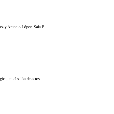
uez y Antonio López. Sala B.
llo en la sala A
ca, en el salón de actos.