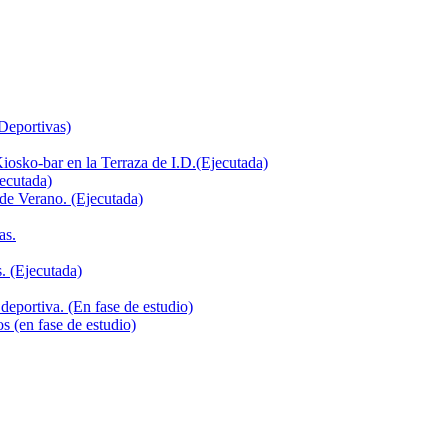
 Deportivas)
iosko-bar en la Terraza de I.D.(Ejecutada)
jecutada)
de Verano. (Ejecutada)
as.
. (Ejecutada)
deportiva. (En fase de estudio)
s (en fase de estudio)