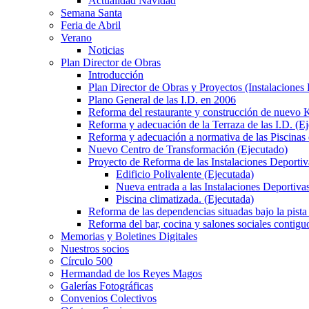
Actualidad Navidad
Semana Santa
Feria de Abril
Verano
Noticias
Plan Director de Obras
Introducción
Plan Director de Obras y Proyectos (Instalaciones
Plano General de las I.D. en 2006
Reforma del restaurante y construcción de nuevo K
Reforma y adecuación de la Terraza de las I.D. (E
Reforma y adecuación a normativa de las Piscinas 
Nuevo Centro de Transformación (Ejecutado)
Proyecto de Reforma de las Instalaciones Deportiv
Edificio Polivalente (Ejecutada)
Nueva entrada a las Instalaciones Deportivas
Piscina climatizada. (Ejecutada)
Reforma de las dependencias situadas bajo la pista 
Reforma del bar, cocina y salones sociales contiguo
Memorias y Boletines Digitales
Nuestros socios
Círculo 500
Hermandad de los Reyes Magos
Galerías Fotográficas
Convenios Colectivos