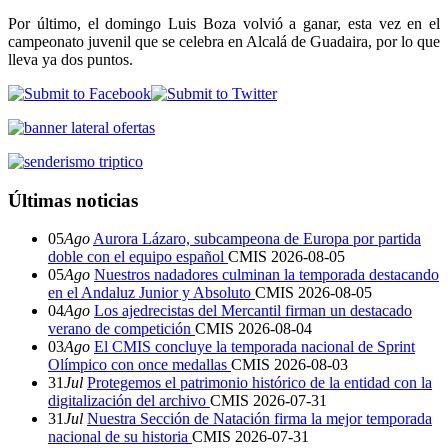
Por último, el domingo Luis Boza volvió a ganar, esta vez en el
campeonato juvenil que se celebra en Alcalá de Guadaira, por lo que
lleva ya dos puntos.
Últimas noticias
05
Ago
Aurora Lázaro, subcampeona de Europa por partida
doble con el equipo español
CMIS
2026-08-05
05
Ago
Nuestros nadadores culminan la temporada destacando
en el Andaluz Junior y Absoluto
CMIS
2026-08-05
04
Ago
Los ajedrecistas del Mercantil firman un destacado
verano de competición
CMIS
2026-08-04
03
Ago
El CMIS concluye la temporada nacional de Sprint
Olímpico con once medallas
CMIS
2026-08-03
31
Jul
Protegemos el patrimonio histórico de la entidad con la
digitalización del archivo
CMIS
2026-07-31
31
Jul
Nuestra Sección de Natación firma la mejor temporada
nacional de su historia
CMIS
2026-07-31