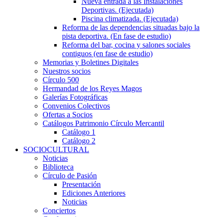
Nueva entrada a las Instalaciones
Deportivas. (Ejecutada)
Piscina climatizada. (Ejecutada)
Reforma de las dependencias situadas bajo la
pista deportiva. (En fase de estudio)
Reforma del bar, cocina y salones sociales
contiguos (en fase de estudio)
Memorias y Boletines Digitales
Nuestros socios
Círculo 500
Hermandad de los Reyes Magos
Galerías Fotográficas
Convenios Colectivos
Ofertas a Socios
Catálogos Patrimonio Círculo Mercantil
Catálogo 1
Catálogo 2
SOCIOCULTURAL
Noticias
Biblioteca
Círculo de Pasión
Presentación
Ediciones Anteriores
Noticias
Conciertos