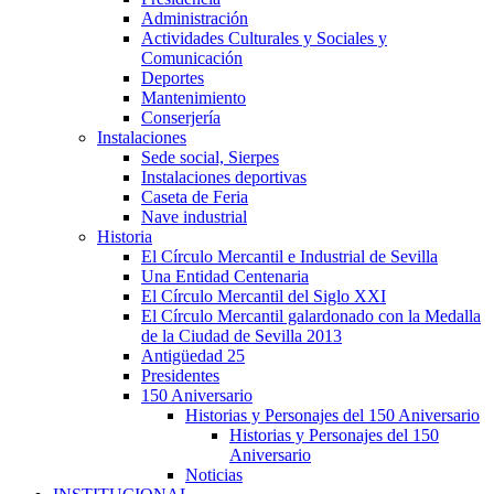
Administración
Actividades Culturales y Sociales y
Comunicación
Deportes
Mantenimiento
Conserjería
Instalaciones
Sede social, Sierpes
Instalaciones deportivas
Caseta de Feria
Nave industrial
Historia
El Círculo Mercantil e Industrial de Sevilla
Una Entidad Centenaria
El Círculo Mercantil del Siglo XXI
El Círculo Mercantil galardonado con la Medalla
de la Ciudad de Sevilla 2013
Antigüedad 25
Presidentes
150 Aniversario
Historias y Personajes del 150 Aniversario
Historias y Personajes del 150
Aniversario
Noticias