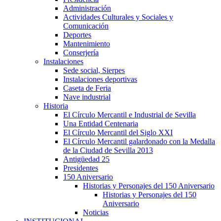
Administración
Actividades Culturales y Sociales y
Comunicación
Deportes
Mantenimiento
Conserjería
Instalaciones
Sede social, Sierpes
Instalaciones deportivas
Caseta de Feria
Nave industrial
Historia
El Círculo Mercantil e Industrial de Sevilla
Una Entidad Centenaria
El Círculo Mercantil del Siglo XXI
El Círculo Mercantil galardonado con la Medalla
de la Ciudad de Sevilla 2013
Antigüedad 25
Presidentes
150 Aniversario
Historias y Personajes del 150 Aniversario
Historias y Personajes del 150
Aniversario
Noticias