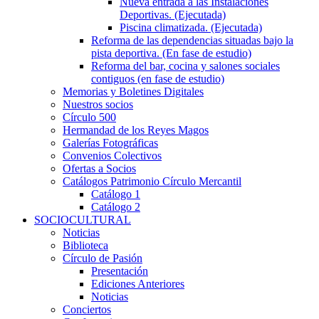
Nueva entrada a las Instalaciones
Deportivas. (Ejecutada)
Piscina climatizada. (Ejecutada)
Reforma de las dependencias situadas bajo la
pista deportiva. (En fase de estudio)
Reforma del bar, cocina y salones sociales
contiguos (en fase de estudio)
Memorias y Boletines Digitales
Nuestros socios
Círculo 500
Hermandad de los Reyes Magos
Galerías Fotográficas
Convenios Colectivos
Ofertas a Socios
Catálogos Patrimonio Círculo Mercantil
Catálogo 1
Catálogo 2
SOCIOCULTURAL
Noticias
Biblioteca
Círculo de Pasión
Presentación
Ediciones Anteriores
Noticias
Conciertos