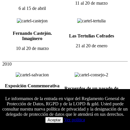
11 al 20 de marzo
6 al 15 de abril
Fernando Castejón.
Las Tertulias Cofrades
Imaginero
21 al 20 de enero
10 al 20 de marzo
2010
Exposición Conmemorativa
Recuerdos de un pasado de
de los 75 años de la talla del
Gloria II
Cristo de la Salvación
Le informamos de la entrada en vigor del Reglamento General de
15 al 24 de octubre
Protección de Datos, RGPD y de la LOPD & gdd. Usted puede
4 al 12 de diciembre
consultar nuestra nueva política de privacidad y la designación de un
delegado de protección de datos que le atenderá en sus derechos.
Colaboradores principales
Ver política
Aceptar
Restauración del Manto
La Asunción de Cantillana.
Procesional de Nuestra
Una Hermandad