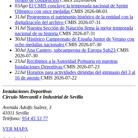
verano de competición
CMIS
2026-08-04
03
Ago
El CMIS concluye la temporada nacional de Sprint
Olímpico con once medallas
CMIS
2026-08-03
31
Jul
Protegemos el patrimonio histórico de la entidad con la
digitalización del archivo
CMIS
2026-07-31
31
Jul
Nuestra Sección de Natación firma la mejor temporada
nacional de su historia
CMIS
2026-07-31
30
Jul
Histórico Campeonato de España Junior de Verano con
ocho medallas nacionales
CMIS
2026-07-30
30
Jul
Ana Cantero, subcampeona de Europa Sub23
CMIS
2026-07-30
23
Jul
Recibimos a la Autoridad Portuaria en nuestras
Instalaciones Deportivas
CMIS
2026-07-23
22
Jul
Horarios para actividades dirigidas del gimnasio del 3 al
16 de agosto
CMIS
2026-07-22
Instalaciones Deportivas
Círculo Mercantil e Industrial de Sevilla
Avenida Adolfo Suárez, 3
41011 Sevilla
Teléfono:
954 45 53 77
VER MAPA