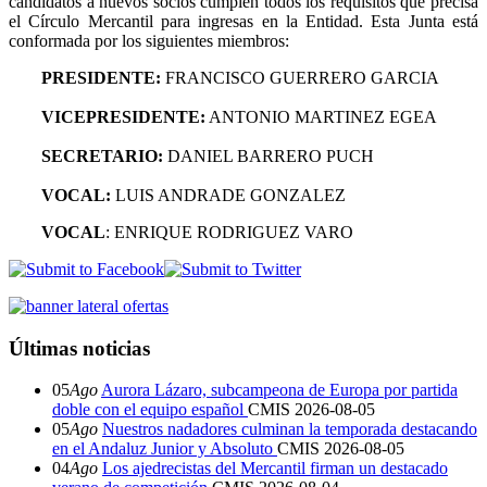
candidatos a nuevos socios cumplen todos los requisitos que precisa
el Círculo Mercantil para ingresas en la Entidad. Esta Junta está
conformada por los siguientes miembros:
PRESIDENTE:
FRANCISCO GUERRERO GARCIA
VICEPRESIDENTE:
ANTONIO MARTINEZ EGEA
SECRETARIO:
DANIEL BARRERO PUCH
VOCAL:
LUIS ANDRADE GONZALEZ
VOCAL
: ENRIQUE RODRIGUEZ VARO
Últimas noticias
05
Ago
Aurora Lázaro, subcampeona de Europa por partida
doble con el equipo español
CMIS
2026-08-05
05
Ago
Nuestros nadadores culminan la temporada destacando
en el Andaluz Junior y Absoluto
CMIS
2026-08-05
04
Ago
Los ajedrecistas del Mercantil firman un destacado