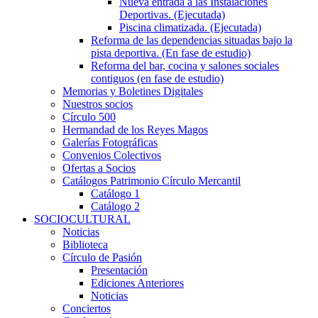
Nueva entrada a las Instalaciones
Deportivas. (Ejecutada)
Piscina climatizada. (Ejecutada)
Reforma de las dependencias situadas bajo la
pista deportiva. (En fase de estudio)
Reforma del bar, cocina y salones sociales
contiguos (en fase de estudio)
Memorias y Boletines Digitales
Nuestros socios
Círculo 500
Hermandad de los Reyes Magos
Galerías Fotográficas
Convenios Colectivos
Ofertas a Socios
Catálogos Patrimonio Círculo Mercantil
Catálogo 1
Catálogo 2
SOCIOCULTURAL
Noticias
Biblioteca
Círculo de Pasión
Presentación
Ediciones Anteriores
Noticias
Conciertos