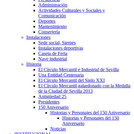
Administración
Actividades Culturales y Sociales y
Comunicación
Deportes
Mantenimiento
Conserjería
Instalaciones
Sede social, Sierpes
Instalaciones deportivas
Caseta de Feria
Nave industrial
Historia
El Círculo Mercantil e Industrial de Sevilla
Una Entidad Centenaria
El Círculo Mercantil del Siglo XXI
El Círculo Mercantil galardonado con la Medalla
de la Ciudad de Sevilla 2013
Antigüedad 25
Presidentes
150 Aniversario
Historias y Personajes del 150 Aniversario
Historias y Personajes del 150
Aniversario
Noticias