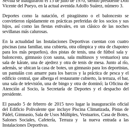
Sevilla se inauguraron el 15 de julio de 1970, siendo presidente Don
Vicente del Pueyo, en la actual avenida Adolfo Suárez, número 3.
Deportes como la natación, el piragüismo o el baloncesto se
convirtieron rápidamente en prácticas preferidas de los socios y sus
hijos, así como las fiestas estivales, en un clásico de las noches
sevillanas más calurosas.
En la actualidad las Instalaciones Deportivas cuentan con cuatro
piscinas (una familiar, una cubierta, otra olímpica y otra de chapoteo
para los más pequeños), dos pistas de tenis, una de fútbol sala y
baloncesto, gimnasio (con sauna, sala multiusos y vestuarios) una
sala de kárate, una de ajedrez y otra de tenis de mesa. Junto al río,
además, se ubican la casa de botes, un gimnasio para los deportistas,
un pantalán con amarre para los barcos y la práctica de pesca y el
edificio central, que alberga el restaurante cubierto, la terraza, el bar,
una sala de televisión, una de bingo y otra de dominó; la Oficina de
Atención al Socio, la Secretaría de Deportes y el despacho del
presidente.
El pasado 5 de febrero de 2015 tuvo lugar la inauguración oficial
del Edificio Polivalente que incluye Piscina Climatizada, Pistas de
Pádel, Gimnasio, Sala de Usos Múltiples, Vestuarios, Casa de Botes,
Salones Sociales, Cafetería, Terraza y la nueva entrada a las
Instalaciones Deportivas.