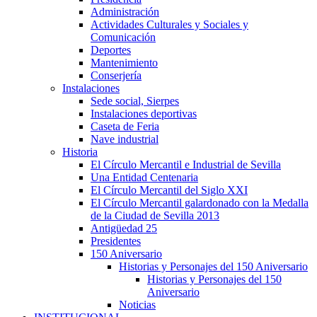
Administración
Actividades Culturales y Sociales y
Comunicación
Deportes
Mantenimiento
Conserjería
Instalaciones
Sede social, Sierpes
Instalaciones deportivas
Caseta de Feria
Nave industrial
Historia
El Círculo Mercantil e Industrial de Sevilla
Una Entidad Centenaria
El Círculo Mercantil del Siglo XXI
El Círculo Mercantil galardonado con la Medalla
de la Ciudad de Sevilla 2013
Antigüedad 25
Presidentes
150 Aniversario
Historias y Personajes del 150 Aniversario
Historias y Personajes del 150
Aniversario
Noticias