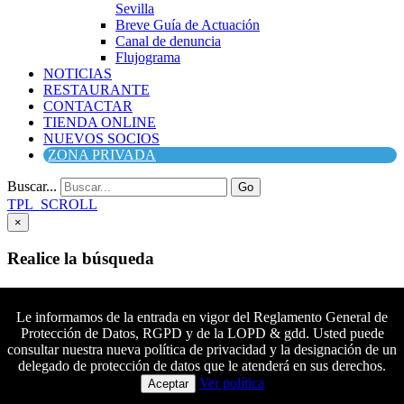
Sevilla
Breve Guía de Actuación
Canal de denuncia
Flujograma
NOTICIAS
RESTAURANTE
CONTACTAR
TIENDA ONLINE
NUEVOS SOCIOS
ZONA PRIVADA
Buscar...
Go
TPL_SCROLL
×
Realice la búsqueda
Buscar
Buscar
Le informamos de la entrada en vigor del Reglamento General de
Protección de Datos, RGPD y de la LOPD & gdd. Usted puede
Síguenos en Facebook
consultar nuestra nueva política de privacidad y la designación de un
Síguenos en Twitter
delegado de protección de datos que le atenderá en sus derechos.
Colaboradores principales
Síguenos en YouTube
Ver política
Aceptar
Síguenos en instagram