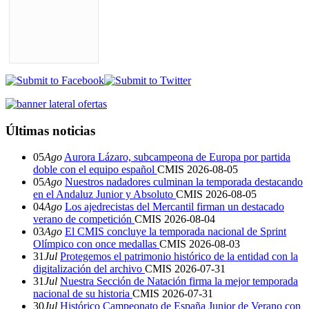
Últimas noticias
05
Ago
Aurora Lázaro, subcampeona de Europa por partida
doble con el equipo español
CMIS
2026-08-05
05
Ago
Nuestros nadadores culminan la temporada destacando
en el Andaluz Junior y Absoluto
CMIS
2026-08-05
04
Ago
Los ajedrecistas del Mercantil firman un destacado
verano de competición
CMIS
2026-08-04
03
Ago
El CMIS concluye la temporada nacional de Sprint
Olímpico con once medallas
CMIS
2026-08-03
31
Jul
Protegemos el patrimonio histórico de la entidad con la
digitalización del archivo
CMIS
2026-07-31
31
Jul
Nuestra Sección de Natación firma la mejor temporada
nacional de su historia
CMIS
2026-07-31
30
Jul
Histórico Campeonato de España Junior de Verano con