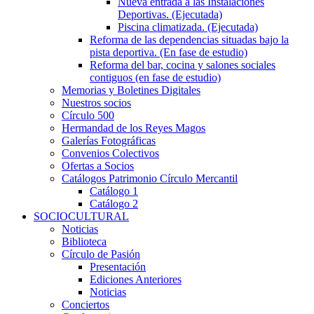
Nueva entrada a las Instalaciones
Deportivas. (Ejecutada)
Piscina climatizada. (Ejecutada)
Reforma de las dependencias situadas bajo la
pista deportiva. (En fase de estudio)
Reforma del bar, cocina y salones sociales
contiguos (en fase de estudio)
Memorias y Boletines Digitales
Nuestros socios
Círculo 500
Hermandad de los Reyes Magos
Galerías Fotográficas
Convenios Colectivos
Ofertas a Socios
Catálogos Patrimonio Círculo Mercantil
Catálogo 1
Catálogo 2
SOCIOCULTURAL
Noticias
Biblioteca
Círculo de Pasión
Presentación
Ediciones Anteriores
Noticias
Conciertos