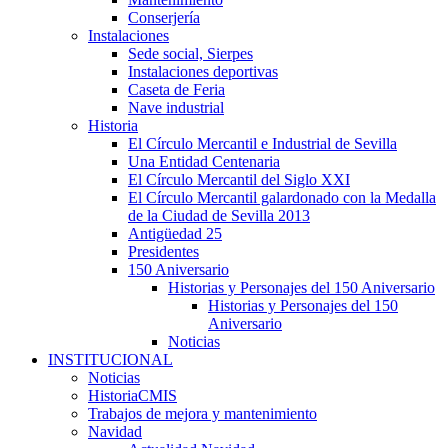
Conserjería
Instalaciones
Sede social, Sierpes
Instalaciones deportivas
Caseta de Feria
Nave industrial
Historia
El Círculo Mercantil e Industrial de Sevilla
Una Entidad Centenaria
El Círculo Mercantil del Siglo XXI
El Círculo Mercantil galardonado con la Medalla
de la Ciudad de Sevilla 2013
Antigüedad 25
Presidentes
150 Aniversario
Historias y Personajes del 150 Aniversario
Historias y Personajes del 150
Aniversario
Noticias
INSTITUCIONAL
Noticias
HistoriaCMIS
Trabajos de mejora y mantenimiento
Navidad