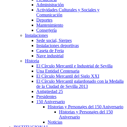
Administración
Actividades Culturales y Sociales y
Comunicación
Deportes
Mantenimiento
Conserjería
Instalaciones
Sede social, Sierpes
Instalaciones deportivas
Caseta de Feria
Nave industrial
Historia
El Círculo Mercantil e Industrial de Sevilla
Una Entidad Centenaria
El Círculo Mercantil del Siglo XXI
El Círculo Mercantil galardonado con la Medalla
de la Ciudad de Sevilla 2013
Antigüedad 25
Presidentes
150 Aniversario
Historias y Personajes del 150 Aniversario
Historias y Personajes del 150
Aniversario
Noticias