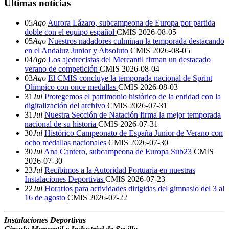
Últimas noticias
05
Ago
Aurora Lázaro, subcampeona de Europa por partida
doble con el equipo español
CMIS
2026-08-05
05
Ago
Nuestros nadadores culminan la temporada destacando
en el Andaluz Junior y Absoluto
CMIS
2026-08-05
04
Ago
Los ajedrecistas del Mercantil firman un destacado
verano de competición
CMIS
2026-08-04
03
Ago
El CMIS concluye la temporada nacional de Sprint
Olímpico con once medallas
CMIS
2026-08-03
31
Jul
Protegemos el patrimonio histórico de la entidad con la
digitalización del archivo
CMIS
2026-07-31
31
Jul
Nuestra Sección de Natación firma la mejor temporada
nacional de su historia
CMIS
2026-07-31
30
Jul
Histórico Campeonato de España Junior de Verano con
ocho medallas nacionales
CMIS
2026-07-30
30
Jul
Ana Cantero, subcampeona de Europa Sub23
CMIS
2026-07-30
23
Jul
Recibimos a la Autoridad Portuaria en nuestras
Instalaciones Deportivas
CMIS
2026-07-23
22
Jul
Horarios para actividades dirigidas del gimnasio del 3 al
16 de agosto
CMIS
2026-07-22
Instalaciones Deportivas