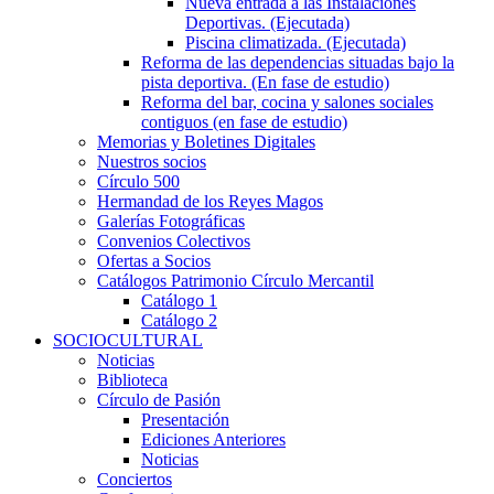
Nueva entrada a las Instalaciones
Deportivas. (Ejecutada)
Piscina climatizada. (Ejecutada)
Reforma de las dependencias situadas bajo la
pista deportiva. (En fase de estudio)
Reforma del bar, cocina y salones sociales
contiguos (en fase de estudio)
Memorias y Boletines Digitales
Nuestros socios
Círculo 500
Hermandad de los Reyes Magos
Galerías Fotográficas
Convenios Colectivos
Ofertas a Socios
Catálogos Patrimonio Círculo Mercantil
Catálogo 1
Catálogo 2
SOCIOCULTURAL
Noticias
Biblioteca
Círculo de Pasión
Presentación
Ediciones Anteriores
Noticias
Conciertos