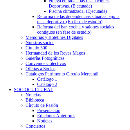
Nueva entrada a las Instalaciones
Deportivas. (Ejecutada)
Piscina climatizada. (Ejecutada)
Reforma de las dependencias situadas bajo la
pista deportiva. (En fase de estudio)
Reforma del bar, cocina y salones sociales
contiguos (en fase de estudio)
Memorias y Boletines Digitales
Nuestros socios
Círculo 500
Hermandad de los Reyes Magos
Galerías Fotográficas
Convenios Colectivos
Ofertas a Socios
Catálogos Patrimonio Círculo Mercantil
Catálogo 1
Catálogo 2
SOCIOCULTURAL
Noticias
Biblioteca
Círculo de Pasión
Presentación
Ediciones Anteriores
Noticias
Conciertos