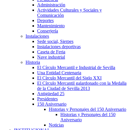
Administración
Actividades Culturales y Sociales y
Comunicación
Deportes
Mantenimiento
Conserjería
Instalaciones
Sede social, Sierpes
Instalaciones deportivas
Caseta de Feria
Nave industrial
Historia
El Círculo Mercantil e Industrial de Sevilla
Una Entidad Centenaria
El Círculo Mercantil del Siglo XXI
El Círculo Mercantil galardonado con la Medalla
de la Ciudad de Sevilla 2013
Antigüedad 25
Presidentes
150 Aniversario
Historias y Personajes del 150 Aniversario
Historias y Personajes del 150
Aniversario
Noticias