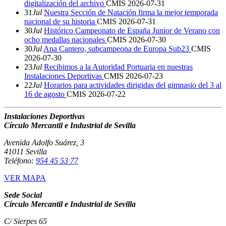
digitalización del archivo
CMIS
2026-07-31
31
Jul
Nuestra Sección de Natación firma la mejor temporada
nacional de su historia
CMIS
2026-07-31
30
Jul
Histórico Campeonato de España Junior de Verano con
ocho medallas nacionales
CMIS
2026-07-30
30
Jul
Ana Cantero, subcampeona de Europa Sub23
CMIS
2026-07-30
23
Jul
Recibimos a la Autoridad Portuaria en nuestras
Instalaciones Deportivas
CMIS
2026-07-23
22
Jul
Horarios para actividades dirigidas del gimnasio del 3 al
16 de agosto
CMIS
2026-07-22
Instalaciones Deportivas
Círculo Mercantil e Industrial de Sevilla
Avenida Adolfo Suárez, 3
41011 Sevilla
Teléfono:
954 45 53 77
VER MAPA
Sede Social
Círculo Mercantil e Industrial de Sevilla
C/ Sierpes 65