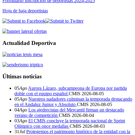
Formulario Inscripción de deportistas 2024-2025
Hoja de baja deportistas
Actualidad Deportiva
Últimas noticias
05
Ago
Aurora Lázaro, subcampeona de Europa por partida
doble con el equipo español
CMIS
2026-08-05
05
Ago
Nuestros nadadores culminan la temporada destacando
en el Andaluz Junior y Absoluto
CMIS
2026-08-05
04
Ago
Los ajedrecistas del Mercantil firman un destacado
verano de competición
CMIS
2026-08-04
03
Ago
El CMIS concluye la temporada nacional de Sprint
Olímpico con once medallas
CMIS
2026-08-03
31
Jul
Protegemos el patrimonio histórico de la entidad con la