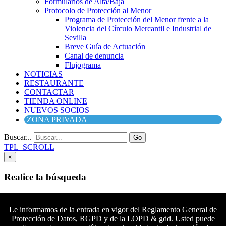
Formularios de Alta/Baja
Protocolo de Protección al Menor
Programa de Protección del Menor frente a la
Violencia del Círculo Mercantil e Industrial de
Sevilla
Breve Guía de Actuación
Canal de denuncia
Flujograma
NOTICIAS
RESTAURANTE
CONTACTAR
TIENDA ONLINE
NUEVOS SOCIOS
ZONA PRIVADA
Buscar...
Go
TPL_SCROLL
×
Realice la búsqueda
Buscar
Buscar
Le informamos de la entrada en vigor del Reglamento General de
Protección de Datos, RGPD y de la LOPD & gdd. Usted puede
Síguenos en Facebook