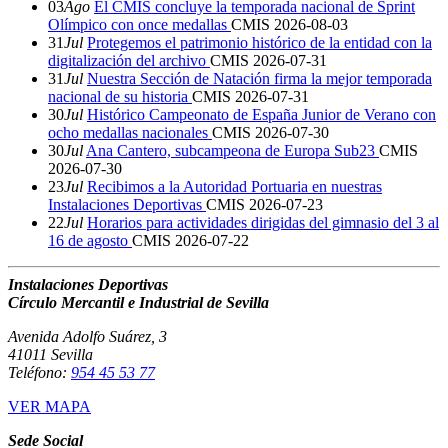
03
Ago
El CMIS concluye la temporada nacional de Sprint
Olímpico con once medallas
CMIS
2026-08-03
31
Jul
Protegemos el patrimonio histórico de la entidad con la
digitalización del archivo
CMIS
2026-07-31
31
Jul
Nuestra Sección de Natación firma la mejor temporada
nacional de su historia
CMIS
2026-07-31
30
Jul
Histórico Campeonato de España Junior de Verano con
ocho medallas nacionales
CMIS
2026-07-30
30
Jul
Ana Cantero, subcampeona de Europa Sub23
CMIS
2026-07-30
23
Jul
Recibimos a la Autoridad Portuaria en nuestras
Instalaciones Deportivas
CMIS
2026-07-23
22
Jul
Horarios para actividades dirigidas del gimnasio del 3 al
16 de agosto
CMIS
2026-07-22
Instalaciones Deportivas
Círculo Mercantil e Industrial de Sevilla
Avenida Adolfo Suárez, 3
41011 Sevilla
Teléfono:
954 45 53 77
VER MAPA
Sede Social