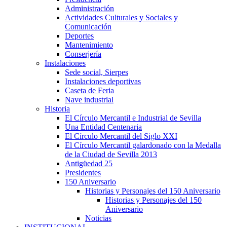
Administración
Actividades Culturales y Sociales y
Comunicación
Deportes
Mantenimiento
Conserjería
Instalaciones
Sede social, Sierpes
Instalaciones deportivas
Caseta de Feria
Nave industrial
Historia
El Círculo Mercantil e Industrial de Sevilla
Una Entidad Centenaria
El Círculo Mercantil del Siglo XXI
El Círculo Mercantil galardonado con la Medalla
de la Ciudad de Sevilla 2013
Antigüedad 25
Presidentes
150 Aniversario
Historias y Personajes del 150 Aniversario
Historias y Personajes del 150
Aniversario
Noticias