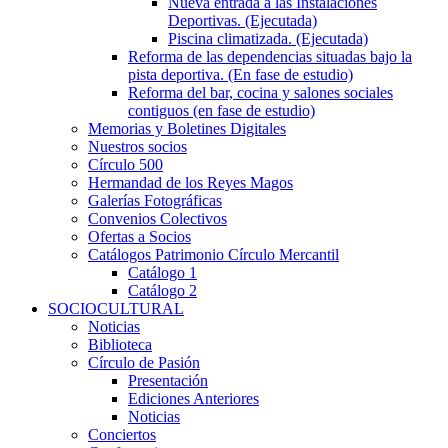
Nueva entrada a las Instalaciones
Deportivas. (Ejecutada)
Piscina climatizada. (Ejecutada)
Reforma de las dependencias situadas bajo la
pista deportiva. (En fase de estudio)
Reforma del bar, cocina y salones sociales
contiguos (en fase de estudio)
Memorias y Boletines Digitales
Nuestros socios
Círculo 500
Hermandad de los Reyes Magos
Galerías Fotográficas
Convenios Colectivos
Ofertas a Socios
Catálogos Patrimonio Círculo Mercantil
Catálogo 1
Catálogo 2
SOCIOCULTURAL
Noticias
Biblioteca
Círculo de Pasión
Presentación
Ediciones Anteriores
Noticias
Conciertos