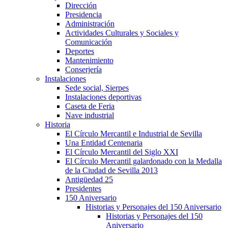
Dirección
Presidencia
Administración
Actividades Culturales y Sociales y
Comunicación
Deportes
Mantenimiento
Conserjería
Instalaciones
Sede social, Sierpes
Instalaciones deportivas
Caseta de Feria
Nave industrial
Historia
El Círculo Mercantil e Industrial de Sevilla
Una Entidad Centenaria
El Círculo Mercantil del Siglo XXI
El Círculo Mercantil galardonado con la Medalla
de la Ciudad de Sevilla 2013
Antigüedad 25
Presidentes
150 Aniversario
Historias y Personajes del 150 Aniversario
Historias y Personajes del 150
Aniversario