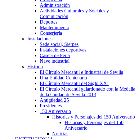
Administración
Actividades Culturales y Sociales y
Comunicación
Deportes
Mantenimiento
Conserjería
Instalaciones
Sede social, Sierpes
Instalaciones deportivas
Caseta de Feria
Nave industrial
Historia
El Círculo Mercantil e Industrial de Sevilla
Una Entidad Centenaria
El Círculo Mercantil del Siglo XXI
El Círculo Mercantil galardonado con la Medalla
de la Ciudad de Sevilla 2013
Antigüedad 25
Presidentes
150 Aniversario
Historias y Personajes del 150 Aniversario
Historias y Personajes del 150
Aniversario
Noticias