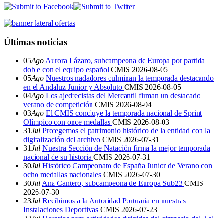
Últimas noticias
05
Ago
Aurora Lázaro, subcampeona de Europa por partida
doble con el equipo español
CMIS
2026-08-05
05
Ago
Nuestros nadadores culminan la temporada destacando
en el Andaluz Junior y Absoluto
CMIS
2026-08-05
04
Ago
Los ajedrecistas del Mercantil firman un destacado
verano de competición
CMIS
2026-08-04
03
Ago
El CMIS concluye la temporada nacional de Sprint
Olímpico con once medallas
CMIS
2026-08-03
31
Jul
Protegemos el patrimonio histórico de la entidad con la
digitalización del archivo
CMIS
2026-07-31
31
Jul
Nuestra Sección de Natación firma la mejor temporada
nacional de su historia
CMIS
2026-07-31
30
Jul
Histórico Campeonato de España Junior de Verano con
ocho medallas nacionales
CMIS
2026-07-30
30
Jul
Ana Cantero, subcampeona de Europa Sub23
CMIS
2026-07-30
23
Jul
Recibimos a la Autoridad Portuaria en nuestras
Instalaciones Deportivas
CMIS
2026-07-23