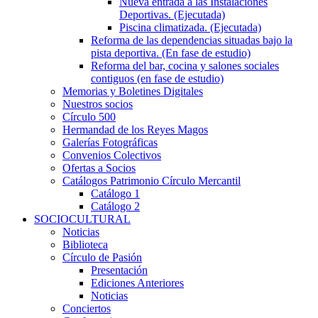
Nueva entrada a las Instalaciones
Deportivas. (Ejecutada)
Piscina climatizada. (Ejecutada)
Reforma de las dependencias situadas bajo la
pista deportiva. (En fase de estudio)
Reforma del bar, cocina y salones sociales
contiguos (en fase de estudio)
Memorias y Boletines Digitales
Nuestros socios
Círculo 500
Hermandad de los Reyes Magos
Galerías Fotográficas
Convenios Colectivos
Ofertas a Socios
Catálogos Patrimonio Círculo Mercantil
Catálogo 1
Catálogo 2
SOCIOCULTURAL
Noticias
Biblioteca
Círculo de Pasión
Presentación
Ediciones Anteriores
Noticias
Conciertos