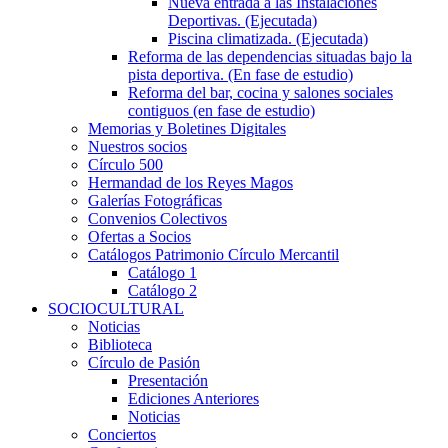
Nueva entrada a las Instalaciones
Deportivas. (Ejecutada)
Piscina climatizada. (Ejecutada)
Reforma de las dependencias situadas bajo la
pista deportiva. (En fase de estudio)
Reforma del bar, cocina y salones sociales
contiguos (en fase de estudio)
Memorias y Boletines Digitales
Nuestros socios
Círculo 500
Hermandad de los Reyes Magos
Galerías Fotográficas
Convenios Colectivos
Ofertas a Socios
Catálogos Patrimonio Círculo Mercantil
Catálogo 1
Catálogo 2
SOCIOCULTURAL
Noticias
Biblioteca
Círculo de Pasión
Presentación
Ediciones Anteriores
Noticias
Conciertos