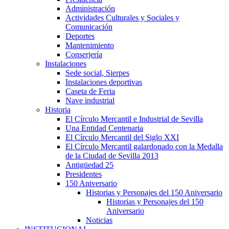
Administración
Actividades Culturales y Sociales y
Comunicación
Deportes
Mantenimiento
Conserjería
Instalaciones
Sede social, Sierpes
Instalaciones deportivas
Caseta de Feria
Nave industrial
Historia
El Círculo Mercantil e Industrial de Sevilla
Una Entidad Centenaria
El Círculo Mercantil del Siglo XXI
El Círculo Mercantil galardonado con la Medalla
de la Ciudad de Sevilla 2013
Antigüedad 25
Presidentes
150 Aniversario
Historias y Personajes del 150 Aniversario
Historias y Personajes del 150
Aniversario
Noticias