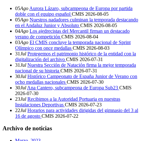
05
Ago
Aurora Lázaro, subcampeona de Europa por partida
doble con el equipo español
CMIS
2026-08-05
05
Ago
Nuestros nadadores culminan la temporada destacando
en el Andaluz Junior y Absoluto
CMIS
2026-08-05
04
Ago
Los ajedrecistas del Mercantil firman un destacado
verano de competición
CMIS
2026-08-04
03
Ago
El CMIS concluye la temporada nacional de Sprint
Olímpico con once medallas
CMIS
2026-08-03
31
Jul
Protegemos el patrimonio histórico de la entidad con la
digitalización del archivo
CMIS
2026-07-31
31
Jul
Nuestra Sección de Natación firma la mejor temporada
nacional de su historia
CMIS
2026-07-31
30
Jul
Histórico Campeonato de España Junior de Verano con
ocho medallas nacionales
CMIS
2026-07-30
30
Jul
Ana Cantero, subcampeona de Europa Sub23
CMIS
2026-07-30
23
Jul
Recibimos a la Autoridad Portuaria en nuestras
Instalaciones Deportivas
CMIS
2026-07-23
22
Jul
Horarios para actividades dirigidas del gimnasio del 3 al
16 de agosto
CMIS
2026-07-22
Archivo de noticias
Marzo, 2023