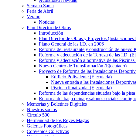
Actualidad Navidad
Semana Santa
Feria de Abril
Verano
Noticias
Plan Director de Obras
Introducción
Plan Director de Obras y Proyectos (Instalaciones
Plano General de las I.D. en 2006
Reforma del restaurante y construcción de nuevo K
Reforma y adecuación de la Terraza de las I.D. (E
Reforma y adecuación a normativa de las Piscinas 
Nuevo Centro de Transformación (Ejecutado)
Proyecto de Reforma de las Instalaciones Deportiv
Edificio Polivalente (Ejecutada)
Nueva entrada a las Instalaciones Deportivas
Piscina climatizada. (Ejecutada)
Reforma de las dependencias situadas bajo la pista 
Reforma del bar, cocina y salones sociales contiguo
Memorias y Boletines Digitales
Nuestros socios
Círculo 500
Hermandad de los Reyes Magos
Galerías Fotográficas
Convenios Colectivos