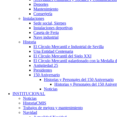
Deportes
Mantenimiento
Conserjería
Instalaciones
Sede social, Sierpes
Instalaciones deportivas
Caseta de Feria
Nave industrial
Historia
El Círculo Mercantil e Industrial de Sevilla
Una Entidad Centenaria
El Círculo Mercantil del Siglo XXI
El Círculo Mercantil galardonado con la Medalla d
Antigüedad 25
Presidentes
150 Aniversario
Historias y Personajes del 150 Aniversario
Historias y Personajes del 150 Aniver
Noticias
INSTITUCIONAL
Noticias
HistoriaCMIS
Trabajos de mejora y mantenimiento
Navidad