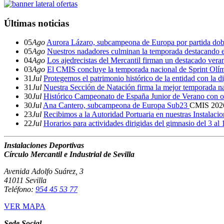
Últimas noticias
05
Ago
Aurora Lázaro, subcampeona de Europa por partida dob
05
Ago
Nuestros nadadores culminan la temporada destacando 
04
Ago
Los ajedrecistas del Mercantil firman un destacado ver
03
Ago
El CMIS concluye la temporada nacional de Sprint Olí
31
Jul
Protegemos el patrimonio histórico de la entidad con la d
31
Jul
Nuestra Sección de Natación firma la mejor temporada na
30
Jul
Histórico Campeonato de España Junior de Verano con o
30
Jul
Ana Cantero, subcampeona de Europa Sub23
CMIS
202
23
Jul
Recibimos a la Autoridad Portuaria en nuestras Instalaci
22
Jul
Horarios para actividades dirigidas del gimnasio del 3 al
Instalaciones Deportivas
Círculo Mercantil e Industrial de Sevilla
Avenida Adolfo Suárez, 3
41011 Sevilla
Teléfono:
954 45 53 77
VER MAPA
Sede Social