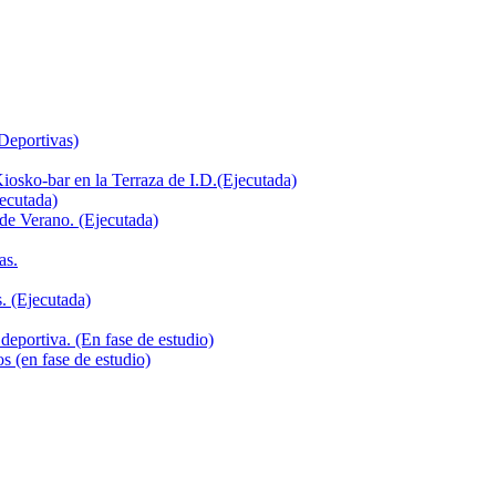
 Deportivas)
iosko-bar en la Terraza de I.D.(Ejecutada)
jecutada)
de Verano. (Ejecutada)
as.
. (Ejecutada)
deportiva. (En fase de estudio)
s (en fase de estudio)