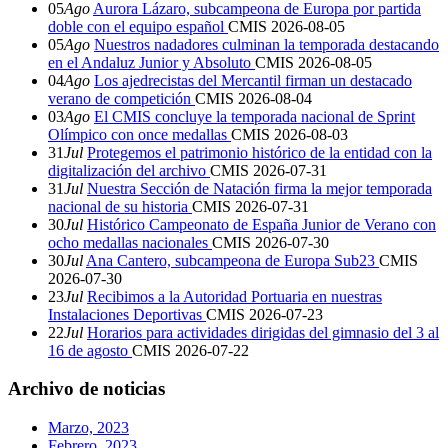
05
Ago
Aurora Lázaro, subcampeona de Europa por partida
doble con el equipo español
CMIS
2026-08-05
05
Ago
Nuestros nadadores culminan la temporada destacando
en el Andaluz Junior y Absoluto
CMIS
2026-08-05
04
Ago
Los ajedrecistas del Mercantil firman un destacado
verano de competición
CMIS
2026-08-04
03
Ago
El CMIS concluye la temporada nacional de Sprint
Olímpico con once medallas
CMIS
2026-08-03
31
Jul
Protegemos el patrimonio histórico de la entidad con la
digitalización del archivo
CMIS
2026-07-31
31
Jul
Nuestra Sección de Natación firma la mejor temporada
nacional de su historia
CMIS
2026-07-31
30
Jul
Histórico Campeonato de España Junior de Verano con
ocho medallas nacionales
CMIS
2026-07-30
30
Jul
Ana Cantero, subcampeona de Europa Sub23
CMIS
2026-07-30
23
Jul
Recibimos a la Autoridad Portuaria en nuestras
Instalaciones Deportivas
CMIS
2026-07-23
22
Jul
Horarios para actividades dirigidas del gimnasio del 3 al
16 de agosto
CMIS
2026-07-22
Archivo de noticias
Marzo, 2023
Febrero, 2023