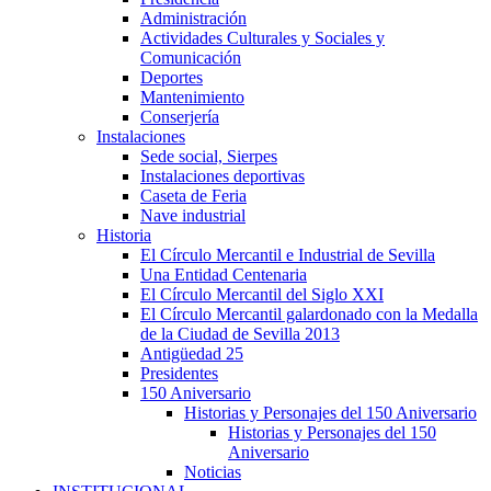
Administración
Actividades Culturales y Sociales y
Comunicación
Deportes
Mantenimiento
Conserjería
Instalaciones
Sede social, Sierpes
Instalaciones deportivas
Caseta de Feria
Nave industrial
Historia
El Círculo Mercantil e Industrial de Sevilla
Una Entidad Centenaria
El Círculo Mercantil del Siglo XXI
El Círculo Mercantil galardonado con la Medalla
de la Ciudad de Sevilla 2013
Antigüedad 25
Presidentes
150 Aniversario
Historias y Personajes del 150 Aniversario
Historias y Personajes del 150
Aniversario
Noticias