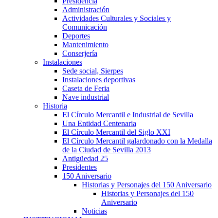
Presidencia
Administración
Actividades Culturales y Sociales y
Comunicación
Deportes
Mantenimiento
Conserjería
Instalaciones
Sede social, Sierpes
Instalaciones deportivas
Caseta de Feria
Nave industrial
Historia
El Círculo Mercantil e Industrial de Sevilla
Una Entidad Centenaria
El Círculo Mercantil del Siglo XXI
El Círculo Mercantil galardonado con la Medalla
de la Ciudad de Sevilla 2013
Antigüedad 25
Presidentes
150 Aniversario
Historias y Personajes del 150 Aniversario
Historias y Personajes del 150
Aniversario
Noticias