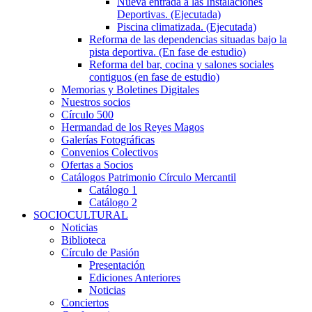
Nueva entrada a las Instalaciones
Deportivas. (Ejecutada)
Piscina climatizada. (Ejecutada)
Reforma de las dependencias situadas bajo la
pista deportiva. (En fase de estudio)
Reforma del bar, cocina y salones sociales
contiguos (en fase de estudio)
Memorias y Boletines Digitales
Nuestros socios
Círculo 500
Hermandad de los Reyes Magos
Galerías Fotográficas
Convenios Colectivos
Ofertas a Socios
Catálogos Patrimonio Círculo Mercantil
Catálogo 1
Catálogo 2
SOCIOCULTURAL
Noticias
Biblioteca
Círculo de Pasión
Presentación
Ediciones Anteriores
Noticias
Conciertos