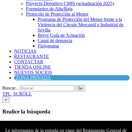
Proyecto Deportivo CMIS (actualización 2025)
Formularios de Alta/Baja
Protocolo de Protección al Menor
Programa de Protección del Menor frente a la
Violencia del Círculo Mercantil e Industrial de
Sevilla
Breve Guía de Actuación
Canal de denuncia
Flujograma
NOTICIAS
RESTAURANTE
CONTACTAR
TIENDA ONLINE
NUEVOS SOCIOS
ZONA PRIVADA
Buscar...
Go
TPL_SCROLL
×
Realice la búsqueda
Buscar
Buscar
Le informamos de la entrada en vigor del Reglamento General de