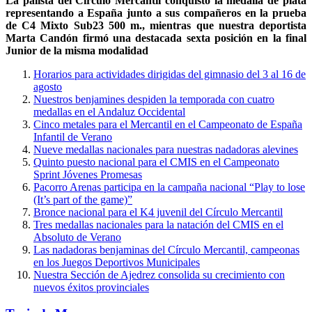
La palista del Círculo Mercantil conquistó la medalla de plata
representando a España junto a sus compañeros en la prueba
de C4 Mixto Sub23 500 m., mientras que nuestra deportista
Marta Candón firmó una destacada sexta posición en la final
Junior de la misma modalidad
Horarios para actividades dirigidas del gimnasio del 3 al 16 de
agosto
Nuestros benjamines despiden la temporada con cuatro
medallas en el Andaluz Occidental
Cinco metales para el Mercantil en el Campeonato de España
Infantil de Verano
Nueve medallas nacionales para nuestras nadadoras alevines
Quinto puesto nacional para el CMIS en el Campeonato
Sprint Jóvenes Promesas
Pacorro Arenas participa en la campaña nacional “Play to lose
(It’s part of the game)”
Bronce nacional para el K4 juvenil del Círculo Mercantil
Tres medallas nacionales para la natación del CMIS en el
Absoluto de Verano
Las nadadoras benjaminas del Círculo Mercantil, campeonas
en los Juegos Deportivos Municipales
Nuestra Sección de Ajedrez consolida su crecimiento con
nuevos éxitos provinciales