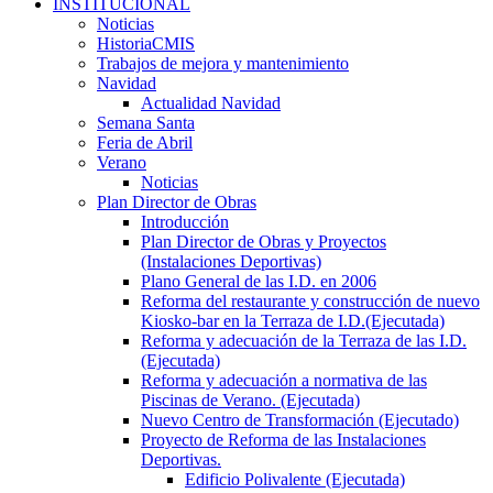
INSTITUCIONAL
Noticias
HistoriaCMIS
Trabajos de mejora y mantenimiento
Navidad
Actualidad Navidad
Semana Santa
Feria de Abril
Verano
Noticias
Plan Director de Obras
Introducción
Plan Director de Obras y Proyectos
(Instalaciones Deportivas)
Plano General de las I.D. en 2006
Reforma del restaurante y construcción de nuevo
Kiosko-bar en la Terraza de I.D.(Ejecutada)
Reforma y adecuación de la Terraza de las I.D.
(Ejecutada)
Reforma y adecuación a normativa de las
Piscinas de Verano. (Ejecutada)
Nuevo Centro de Transformación (Ejecutado)
Proyecto de Reforma de las Instalaciones
Deportivas.
Edificio Polivalente (Ejecutada)