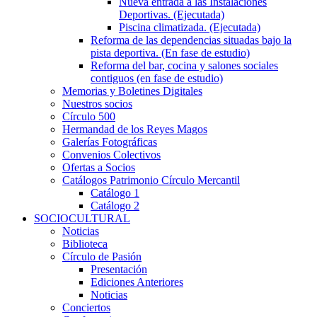
Nueva entrada a las Instalaciones
Deportivas. (Ejecutada)
Piscina climatizada. (Ejecutada)
Reforma de las dependencias situadas bajo la
pista deportiva. (En fase de estudio)
Reforma del bar, cocina y salones sociales
contiguos (en fase de estudio)
Memorias y Boletines Digitales
Nuestros socios
Círculo 500
Hermandad de los Reyes Magos
Galerías Fotográficas
Convenios Colectivos
Ofertas a Socios
Catálogos Patrimonio Círculo Mercantil
Catálogo 1
Catálogo 2
SOCIOCULTURAL
Noticias
Biblioteca
Círculo de Pasión
Presentación
Ediciones Anteriores
Noticias
Conciertos