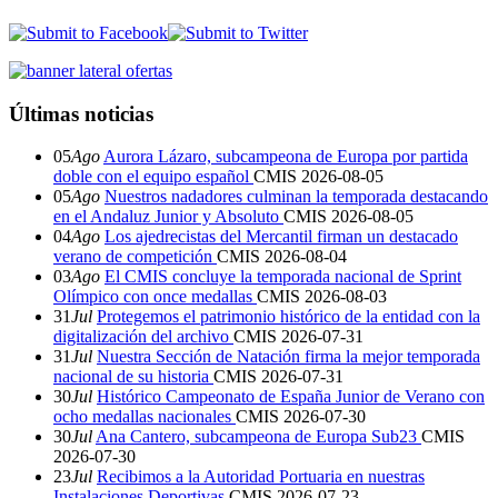
Últimas noticias
05
Ago
Aurora Lázaro, subcampeona de Europa por partida
doble con el equipo español
CMIS
2026-08-05
05
Ago
Nuestros nadadores culminan la temporada destacando
en el Andaluz Junior y Absoluto
CMIS
2026-08-05
04
Ago
Los ajedrecistas del Mercantil firman un destacado
verano de competición
CMIS
2026-08-04
03
Ago
El CMIS concluye la temporada nacional de Sprint
Olímpico con once medallas
CMIS
2026-08-03
31
Jul
Protegemos el patrimonio histórico de la entidad con la
digitalización del archivo
CMIS
2026-07-31
31
Jul
Nuestra Sección de Natación firma la mejor temporada
nacional de su historia
CMIS
2026-07-31
30
Jul
Histórico Campeonato de España Junior de Verano con
ocho medallas nacionales
CMIS
2026-07-30
30
Jul
Ana Cantero, subcampeona de Europa Sub23
CMIS
2026-07-30
23
Jul
Recibimos a la Autoridad Portuaria en nuestras
Instalaciones Deportivas
CMIS
2026-07-23