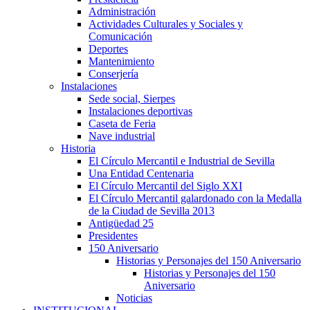
Administración
Actividades Culturales y Sociales y
Comunicación
Deportes
Mantenimiento
Conserjería
Instalaciones
Sede social, Sierpes
Instalaciones deportivas
Caseta de Feria
Nave industrial
Historia
El Círculo Mercantil e Industrial de Sevilla
Una Entidad Centenaria
El Círculo Mercantil del Siglo XXI
El Círculo Mercantil galardonado con la Medalla
de la Ciudad de Sevilla 2013
Antigüedad 25
Presidentes
150 Aniversario
Historias y Personajes del 150 Aniversario
Historias y Personajes del 150
Aniversario
Noticias