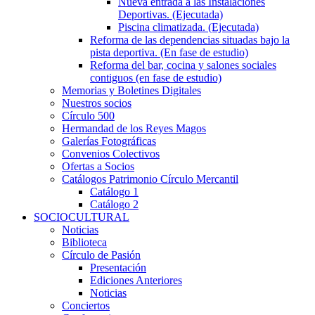
Nueva entrada a las Instalaciones
Deportivas. (Ejecutada)
Piscina climatizada. (Ejecutada)
Reforma de las dependencias situadas bajo la
pista deportiva. (En fase de estudio)
Reforma del bar, cocina y salones sociales
contiguos (en fase de estudio)
Memorias y Boletines Digitales
Nuestros socios
Círculo 500
Hermandad de los Reyes Magos
Galerías Fotográficas
Convenios Colectivos
Ofertas a Socios
Catálogos Patrimonio Círculo Mercantil
Catálogo 1
Catálogo 2
SOCIOCULTURAL
Noticias
Biblioteca
Círculo de Pasión
Presentación
Ediciones Anteriores
Noticias
Conciertos