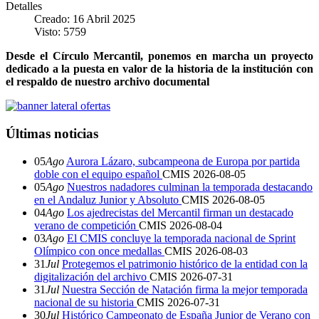
Detalles
Creado: 16 Abril 2025
Visto: 5759
Desde el Círculo Mercantil, ponemos en marcha un proyecto
dedicado a la puesta en valor de la historia de la institución con
el respaldo de nuestro archivo documental
Últimas noticias
05
Ago
Aurora Lázaro, subcampeona de Europa por partida
doble con el equipo español
CMIS
2026-08-05
05
Ago
Nuestros nadadores culminan la temporada destacando
en el Andaluz Junior y Absoluto
CMIS
2026-08-05
04
Ago
Los ajedrecistas del Mercantil firman un destacado
verano de competición
CMIS
2026-08-04
03
Ago
El CMIS concluye la temporada nacional de Sprint
Olímpico con once medallas
CMIS
2026-08-03
31
Jul
Protegemos el patrimonio histórico de la entidad con la
digitalización del archivo
CMIS
2026-07-31
31
Jul
Nuestra Sección de Natación firma la mejor temporada
nacional de su historia
CMIS
2026-07-31
30
Jul
Histórico Campeonato de España Junior de Verano con