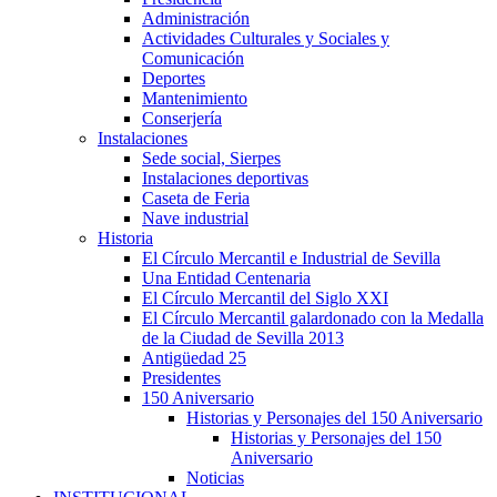
Administración
Actividades Culturales y Sociales y
Comunicación
Deportes
Mantenimiento
Conserjería
Instalaciones
Sede social, Sierpes
Instalaciones deportivas
Caseta de Feria
Nave industrial
Historia
El Círculo Mercantil e Industrial de Sevilla
Una Entidad Centenaria
El Círculo Mercantil del Siglo XXI
El Círculo Mercantil galardonado con la Medalla
de la Ciudad de Sevilla 2013
Antigüedad 25
Presidentes
150 Aniversario
Historias y Personajes del 150 Aniversario
Historias y Personajes del 150
Aniversario
Noticias