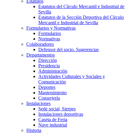
Estatutos
Estatutos del Círculo Mercantil e Industrial de
Sevilla
Estatutos de la Sección Deportiva del Círculo
Mercantil e Industrial de Sevilla
Formularios y Normativas
Formularios
Normativas
Colaboradores
Defensor del socio. Sugerencias
Departamentos
Dirección
Presidencia
Administración
Actividades Culturales y Sociales y
Comunicación
Deportes
Mantenimiento
Conserjería
Instalaciones
Sede social, Sierpes
Instalaciones deportivas
Caseta de Feria
Nave industrial
Historia