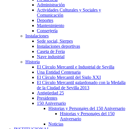
Administración
Actividades Culturales y Sociales y
Comunicación
Deportes
Mantenimiento
Conserjería
Instalaciones
Sede social, Sierpes
Instalaciones deportivas
Caseta de Feria
Nave industrial
Historia
El Círculo Mercantil e Industrial de Sevilla
Una Entidad Centenaria
El Círculo Mercantil del Siglo XXI
El Círculo Mercantil galardonado con la Medalla
de la Ciudad de Sevilla 2013
Antigüedad 25
Presidentes
150 Aniversario
Historias y Personajes del 150 Aniversario
Historias y Personajes del 150
Aniversario
Noticias