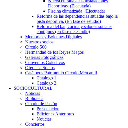
Nueva entrada a las Instalaciones
Deportivas. (Ejecutada)
Piscina climatizada. (Ejecutada)
Reforma de las dependencias situadas bajo la
pista deportiva. (En fase de estudio)
Reforma del bar, cocina y salones sociales
contiguos (en fase de estudio)
Memorias y Boletines Digitales
Nuestros socios
Círculo 500
Hermandad de los Reyes Magos
Galerías Fotográficas
Convenios Colectivos
Ofertas a Socios
Catálogos Patrimonio Círculo Mercantil
Catálogo 1
Catálogo 2
SOCIOCULTURAL
Noticias
Biblioteca
Círculo de Pasión
Presentación
Ediciones Anteriores
Noticias
Conciertos