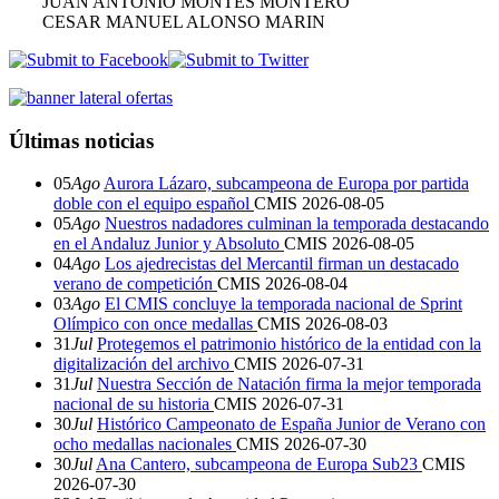
JUAN ANTONIO MONTES MONTERO
CESAR MANUEL ALONSO MARIN
Últimas noticias
05
Ago
Aurora Lázaro, subcampeona de Europa por partida
doble con el equipo español
CMIS
2026-08-05
05
Ago
Nuestros nadadores culminan la temporada destacando
en el Andaluz Junior y Absoluto
CMIS
2026-08-05
04
Ago
Los ajedrecistas del Mercantil firman un destacado
verano de competición
CMIS
2026-08-04
03
Ago
El CMIS concluye la temporada nacional de Sprint
Olímpico con once medallas
CMIS
2026-08-03
31
Jul
Protegemos el patrimonio histórico de la entidad con la
digitalización del archivo
CMIS
2026-07-31
31
Jul
Nuestra Sección de Natación firma la mejor temporada
nacional de su historia
CMIS
2026-07-31
30
Jul
Histórico Campeonato de España Junior de Verano con
ocho medallas nacionales
CMIS
2026-07-30
30
Jul
Ana Cantero, subcampeona de Europa Sub23
CMIS
2026-07-30