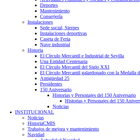
Deportes
Mantenimiento
Conserjería
Instalaciones
Sede social, Sierpes
Instalaciones deportivas
Caseta de Feria
Nave industrial
Historia
El Círculo Mercantil e Industrial de Sevilla
Una Entidad Centenaria
El Círculo Mercantil del Siglo XXI
El Círculo Mercantil galardonado con la Medalla d
Antigüedad 25
Presidentes
150 Aniversario
Historias y Personajes del 150 Aniversario
Historias y Personajes del 150 Aniver
Noticias
INSTITUCIONAL
Noticias
HistoriaCMIS
Trabajos de mejora y mantenimiento
Navidad