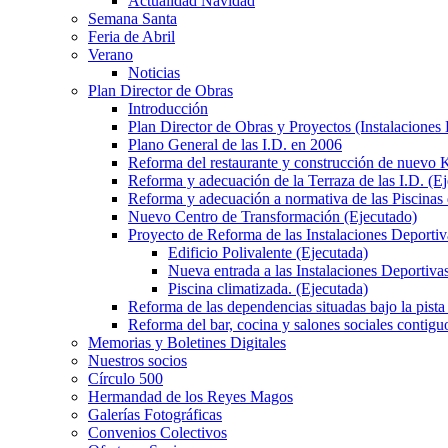
Actualidad Navidad
Semana Santa
Feria de Abril
Verano
Noticias
Plan Director de Obras
Introducción
Plan Director de Obras y Proyectos (Instalaciones
Plano General de las I.D. en 2006
Reforma del restaurante y construcción de nuevo K
Reforma y adecuación de la Terraza de las I.D. (E
Reforma y adecuación a normativa de las Piscinas 
Nuevo Centro de Transformación (Ejecutado)
Proyecto de Reforma de las Instalaciones Deportiv
Edificio Polivalente (Ejecutada)
Nueva entrada a las Instalaciones Deportivas
Piscina climatizada. (Ejecutada)
Reforma de las dependencias situadas bajo la pista 
Reforma del bar, cocina y salones sociales contiguo
Memorias y Boletines Digitales
Nuestros socios
Círculo 500
Hermandad de los Reyes Magos
Galerías Fotográficas
Convenios Colectivos