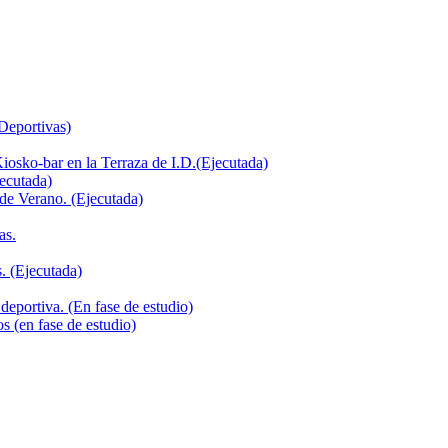
 Deportivas)
iosko-bar en la Terraza de I.D.(Ejecutada)
jecutada)
de Verano. (Ejecutada)
as.
. (Ejecutada)
deportiva. (En fase de estudio)
s (en fase de estudio)