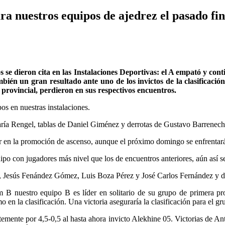
ara nuestros equipos de ajedrez el pasado fi
 se dieron cita en las Instalaciones Deportivas: el A empató y con
ambién un gran resultado ante uno de los invictos de la clasificaci
provincial, perdieron en sus respectivos encuentros.
os en nuestras instalaciones.
aría Rengel, tablas de Daniel Giménez y derrotas de Gustavo Barrenec
r en la promoción de ascenso, aunque el próximo domingo se enfrentará
po con jugadores más nivel que los de encuentros anteriores, aún así s
 Jesús Fenández Gómez, Luis Boza Pérez y José Carlos Fernández y d
m B nuestro equipo B es líder en solitario de su grupo de primera pro
 en la clasificación. Una victoria aseguraría la clasificación para el gr
temente por 4,5-0,5 al hasta ahora invicto Alekhine 05. Victorias de