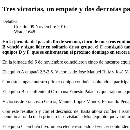
Tres victorias, un empate y dos derrotas p
Detalles
Creado: 09 Noviembre 2016
Visto: 1648
En la jornada del pasado fin de semana, cinco de nuestros equipos
B venció y sigue líder en solitario de su grupo, el C consiguió t
equipos D y F, que se enfrentarán el próximo domingo en tercera 
En la jornada del 6 de noviembre coincidieron cinco de nuestros equip
El equipo A empató 2,5-2,5. Victorias de José Manuel Ruiz y José M
Con este empate nuestro primer equipo continúa aspirando a participa
El equipo B se enfrentó al Oromana Ernesto Palacios que trajo un equi
Victorias de Francisco García, Manuel López Muñoz, Fernando Peña,
Con este resultado y con el descanso del hasta ahora colíder Tussa
penúltima ronda de la primera fase visitará a Montequinto que va último
El equipo C también tuvo un excelente resultado al vencer contunden