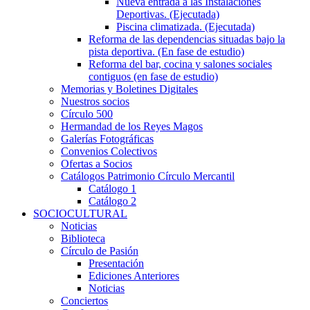
Nueva entrada a las Instalaciones
Deportivas. (Ejecutada)
Piscina climatizada. (Ejecutada)
Reforma de las dependencias situadas bajo la
pista deportiva. (En fase de estudio)
Reforma del bar, cocina y salones sociales
contiguos (en fase de estudio)
Memorias y Boletines Digitales
Nuestros socios
Círculo 500
Hermandad de los Reyes Magos
Galerías Fotográficas
Convenios Colectivos
Ofertas a Socios
Catálogos Patrimonio Círculo Mercantil
Catálogo 1
Catálogo 2
SOCIOCULTURAL
Noticias
Biblioteca
Círculo de Pasión
Presentación
Ediciones Anteriores
Noticias
Conciertos