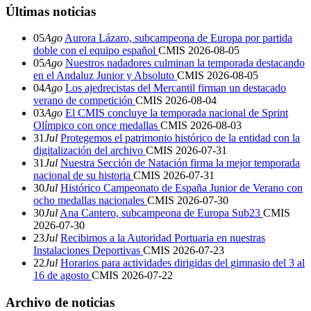
Últimas noticias
05
Ago
Aurora Lázaro, subcampeona de Europa por partida
doble con el equipo español
CMIS
2026-08-05
05
Ago
Nuestros nadadores culminan la temporada destacando
en el Andaluz Junior y Absoluto
CMIS
2026-08-05
04
Ago
Los ajedrecistas del Mercantil firman un destacado
verano de competición
CMIS
2026-08-04
03
Ago
El CMIS concluye la temporada nacional de Sprint
Olímpico con once medallas
CMIS
2026-08-03
31
Jul
Protegemos el patrimonio histórico de la entidad con la
digitalización del archivo
CMIS
2026-07-31
31
Jul
Nuestra Sección de Natación firma la mejor temporada
nacional de su historia
CMIS
2026-07-31
30
Jul
Histórico Campeonato de España Junior de Verano con
ocho medallas nacionales
CMIS
2026-07-30
30
Jul
Ana Cantero, subcampeona de Europa Sub23
CMIS
2026-07-30
23
Jul
Recibimos a la Autoridad Portuaria en nuestras
Instalaciones Deportivas
CMIS
2026-07-23
22
Jul
Horarios para actividades dirigidas del gimnasio del 3 al
16 de agosto
CMIS
2026-07-22
Archivo de noticias