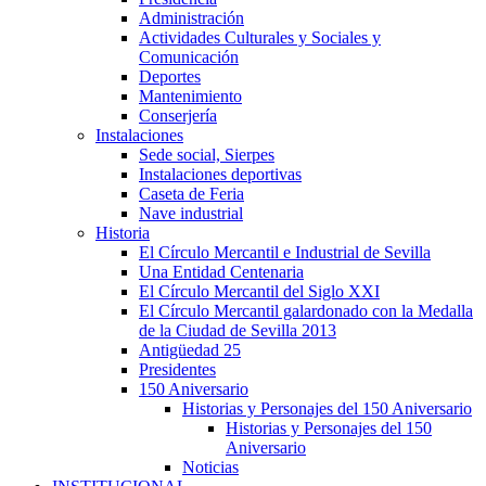
Administración
Actividades Culturales y Sociales y
Comunicación
Deportes
Mantenimiento
Conserjería
Instalaciones
Sede social, Sierpes
Instalaciones deportivas
Caseta de Feria
Nave industrial
Historia
El Círculo Mercantil e Industrial de Sevilla
Una Entidad Centenaria
El Círculo Mercantil del Siglo XXI
El Círculo Mercantil galardonado con la Medalla
de la Ciudad de Sevilla 2013
Antigüedad 25
Presidentes
150 Aniversario
Historias y Personajes del 150 Aniversario
Historias y Personajes del 150
Aniversario
Noticias