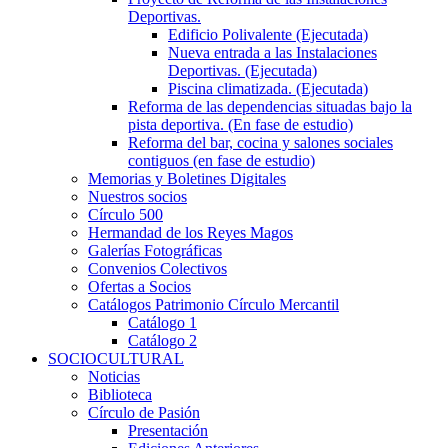
Deportivas.
Edificio Polivalente (Ejecutada)
Nueva entrada a las Instalaciones
Deportivas. (Ejecutada)
Piscina climatizada. (Ejecutada)
Reforma de las dependencias situadas bajo la
pista deportiva. (En fase de estudio)
Reforma del bar, cocina y salones sociales
contiguos (en fase de estudio)
Memorias y Boletines Digitales
Nuestros socios
Círculo 500
Hermandad de los Reyes Magos
Galerías Fotográficas
Convenios Colectivos
Ofertas a Socios
Catálogos Patrimonio Círculo Mercantil
Catálogo 1
Catálogo 2
SOCIOCULTURAL
Noticias
Biblioteca
Círculo de Pasión
Presentación