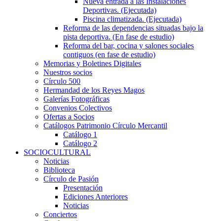
Nueva entrada a las Instalaciones
Deportivas. (Ejecutada)
Piscina climatizada. (Ejecutada)
Reforma de las dependencias situadas bajo la
pista deportiva. (En fase de estudio)
Reforma del bar, cocina y salones sociales
contiguos (en fase de estudio)
Memorias y Boletines Digitales
Nuestros socios
Círculo 500
Hermandad de los Reyes Magos
Galerías Fotográficas
Convenios Colectivos
Ofertas a Socios
Catálogos Patrimonio Círculo Mercantil
Catálogo 1
Catálogo 2
SOCIOCULTURAL
Noticias
Biblioteca
Círculo de Pasión
Presentación
Ediciones Anteriores
Noticias
Conciertos