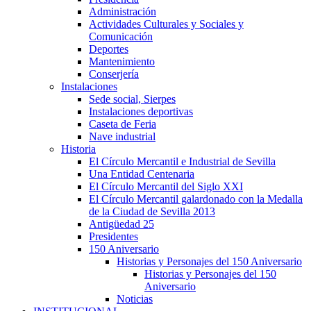
Administración
Actividades Culturales y Sociales y
Comunicación
Deportes
Mantenimiento
Conserjería
Instalaciones
Sede social, Sierpes
Instalaciones deportivas
Caseta de Feria
Nave industrial
Historia
El Círculo Mercantil e Industrial de Sevilla
Una Entidad Centenaria
El Círculo Mercantil del Siglo XXI
El Círculo Mercantil galardonado con la Medalla
de la Ciudad de Sevilla 2013
Antigüedad 25
Presidentes
150 Aniversario
Historias y Personajes del 150 Aniversario
Historias y Personajes del 150
Aniversario
Noticias