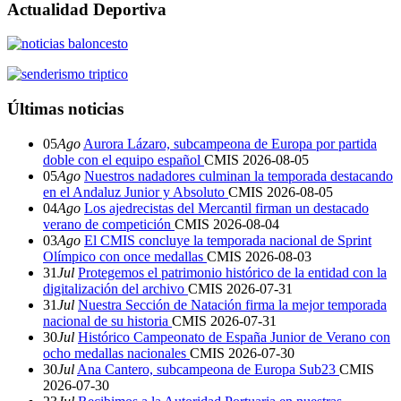
Actualidad Deportiva
Últimas noticias
05
Ago
Aurora Lázaro, subcampeona de Europa por partida
doble con el equipo español
CMIS
2026-08-05
05
Ago
Nuestros nadadores culminan la temporada destacando
en el Andaluz Junior y Absoluto
CMIS
2026-08-05
04
Ago
Los ajedrecistas del Mercantil firman un destacado
verano de competición
CMIS
2026-08-04
03
Ago
El CMIS concluye la temporada nacional de Sprint
Olímpico con once medallas
CMIS
2026-08-03
31
Jul
Protegemos el patrimonio histórico de la entidad con la
digitalización del archivo
CMIS
2026-07-31
31
Jul
Nuestra Sección de Natación firma la mejor temporada
nacional de su historia
CMIS
2026-07-31
30
Jul
Histórico Campeonato de España Junior de Verano con
ocho medallas nacionales
CMIS
2026-07-30
30
Jul
Ana Cantero, subcampeona de Europa Sub23
CMIS
2026-07-30