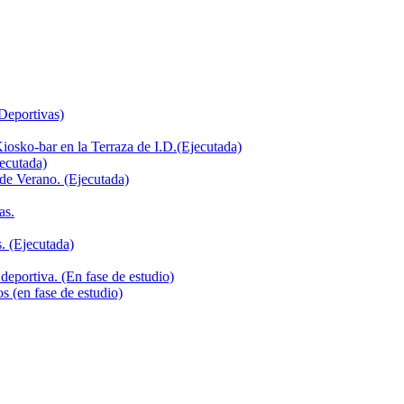
 Deportivas)
iosko-bar en la Terraza de I.D.(Ejecutada)
jecutada)
de Verano. (Ejecutada)
as.
. (Ejecutada)
deportiva. (En fase de estudio)
s (en fase de estudio)