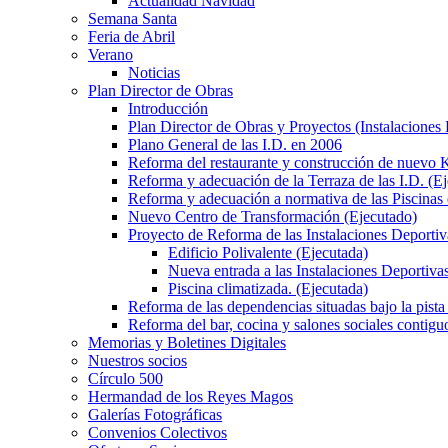
Actualidad Navidad
Semana Santa
Feria de Abril
Verano
Noticias
Plan Director de Obras
Introducción
Plan Director de Obras y Proyectos (Instalaciones
Plano General de las I.D. en 2006
Reforma del restaurante y construcción de nuevo K
Reforma y adecuación de la Terraza de las I.D. (E
Reforma y adecuación a normativa de las Piscinas 
Nuevo Centro de Transformación (Ejecutado)
Proyecto de Reforma de las Instalaciones Deportiv
Edificio Polivalente (Ejecutada)
Nueva entrada a las Instalaciones Deportivas
Piscina climatizada. (Ejecutada)
Reforma de las dependencias situadas bajo la pista 
Reforma del bar, cocina y salones sociales contiguo
Memorias y Boletines Digitales
Nuestros socios
Círculo 500
Hermandad de los Reyes Magos
Galerías Fotográficas
Convenios Colectivos