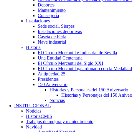
Deportes
Mantenimiento
Conserjería
Instalaciones
Sede social, Sierpes
Instalaciones deportivas
Caseta de Feria
Nave industrial
Historia
El Círculo Mercantil e Industrial de Sevilla
Una Entidad Centenaria
El Círculo Mercantil del Siglo XXI
El Círculo Mercantil galardonado con la Medalla d
Antigüedad 25
Presidentes
150 Aniversario
Historias y Personajes del 150 Aniversario
Historias y Personajes del 150 Aniver
Noticias
INSTITUCIONAL
Noticias
HistoriaCMIS
Trabajos de mejora y mantenimiento
Navidad