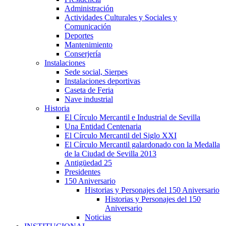
Administración
Actividades Culturales y Sociales y
Comunicación
Deportes
Mantenimiento
Conserjería
Instalaciones
Sede social, Sierpes
Instalaciones deportivas
Caseta de Feria
Nave industrial
Historia
El Círculo Mercantil e Industrial de Sevilla
Una Entidad Centenaria
El Círculo Mercantil del Siglo XXI
El Círculo Mercantil galardonado con la Medalla
de la Ciudad de Sevilla 2013
Antigüedad 25
Presidentes
150 Aniversario
Historias y Personajes del 150 Aniversario
Historias y Personajes del 150
Aniversario
Noticias