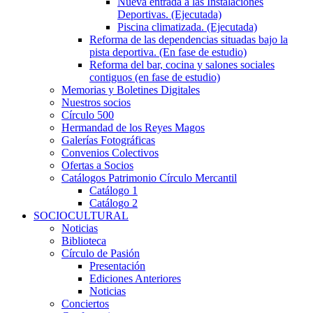
Nueva entrada a las Instalaciones
Deportivas. (Ejecutada)
Piscina climatizada. (Ejecutada)
Reforma de las dependencias situadas bajo la
pista deportiva. (En fase de estudio)
Reforma del bar, cocina y salones sociales
contiguos (en fase de estudio)
Memorias y Boletines Digitales
Nuestros socios
Círculo 500
Hermandad de los Reyes Magos
Galerías Fotográficas
Convenios Colectivos
Ofertas a Socios
Catálogos Patrimonio Círculo Mercantil
Catálogo 1
Catálogo 2
SOCIOCULTURAL
Noticias
Biblioteca
Círculo de Pasión
Presentación
Ediciones Anteriores
Noticias
Conciertos