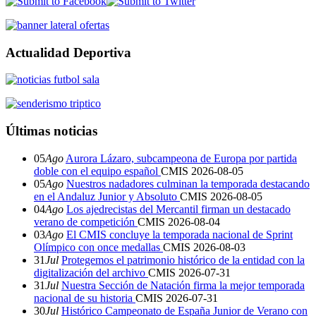
Actualidad Deportiva
Últimas noticias
05
Ago
Aurora Lázaro, subcampeona de Europa por partida
doble con el equipo español
CMIS
2026-08-05
05
Ago
Nuestros nadadores culminan la temporada destacando
en el Andaluz Junior y Absoluto
CMIS
2026-08-05
04
Ago
Los ajedrecistas del Mercantil firman un destacado
verano de competición
CMIS
2026-08-04
03
Ago
El CMIS concluye la temporada nacional de Sprint
Olímpico con once medallas
CMIS
2026-08-03
31
Jul
Protegemos el patrimonio histórico de la entidad con la
digitalización del archivo
CMIS
2026-07-31
31
Jul
Nuestra Sección de Natación firma la mejor temporada
nacional de su historia
CMIS
2026-07-31
30
Jul
Histórico Campeonato de España Junior de Verano con