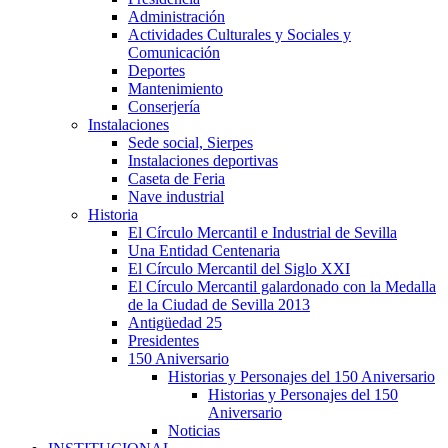
Administración
Actividades Culturales y Sociales y
Comunicación
Deportes
Mantenimiento
Conserjería
Instalaciones
Sede social, Sierpes
Instalaciones deportivas
Caseta de Feria
Nave industrial
Historia
El Círculo Mercantil e Industrial de Sevilla
Una Entidad Centenaria
El Círculo Mercantil del Siglo XXI
El Círculo Mercantil galardonado con la Medalla
de la Ciudad de Sevilla 2013
Antigüedad 25
Presidentes
150 Aniversario
Historias y Personajes del 150 Aniversario
Historias y Personajes del 150
Aniversario
Noticias