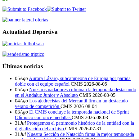
Actualidad Deportiva
Últimas noticias
05
Ago
Aurora Lázaro, subcampeona de Europa por partida
doble con el equipo español
CMIS
2026-08-05
05
Ago
Nuestros nadadores culminan la temporada destacando
en el Andaluz Junior y Absoluto
CMIS
2026-08-05
04
Ago
Los ajedrecistas del Mercantil firman un destacado
verano de competición
CMIS
2026-08-04
03
Ago
El CMIS concluye la temporada nacional de Sprint
Olímpico con once medallas
CMIS
2026-08-03
31
Jul
Protegemos el patrimonio histórico de la entidad con la
digitalización del archivo
CMIS
2026-07-31
31
Jul
Nuestra Sección de Natación firma la mejor temporada