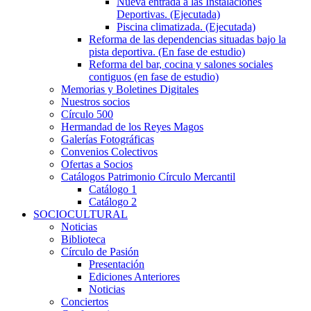
Nueva entrada a las Instalaciones
Deportivas. (Ejecutada)
Piscina climatizada. (Ejecutada)
Reforma de las dependencias situadas bajo la
pista deportiva. (En fase de estudio)
Reforma del bar, cocina y salones sociales
contiguos (en fase de estudio)
Memorias y Boletines Digitales
Nuestros socios
Círculo 500
Hermandad de los Reyes Magos
Galerías Fotográficas
Convenios Colectivos
Ofertas a Socios
Catálogos Patrimonio Círculo Mercantil
Catálogo 1
Catálogo 2
SOCIOCULTURAL
Noticias
Biblioteca
Círculo de Pasión
Presentación
Ediciones Anteriores
Noticias
Conciertos