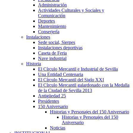
Administración
Actividades Culturales y Sociales y
Comunicación
Deportes
Mantenimiento
Conserjería
Instalaciones
Sede social, Sierpes
Instalaciones deportivas
Caseta de Feria
Nave industrial
Historia
El Círculo Mercantil e Industrial de Sevilla
Una Entidad Centenaria
El Círculo Mercantil del Siglo XXI
El Círculo Mercantil galardonado con la Medalla
de la Ciudad de Sevilla 2013
Antigüedad 25
Presidentes
150 Aniversario
Historias y Personajes del 150 Aniversario
Historias y Personajes del 150
Aniversario
Noticias