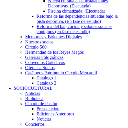
Nueva entrada a las Instalaciones
Deportivas. (Ejecutada)
Piscina climatizada. (Ejecutada)
Reforma de las dependencias situadas bajo la
pista deportiva. (En fase de estudio)
Reforma del bar, cocina y salones sociales
contiguos (en fase de estudio)
Memorias y Boletines Digitales
Nuestros socios
Círculo 500
Hermandad de los Reyes Magos
Galerías Fotográficas
Convenios Colectivos
Ofertas a Socios
Catálogos Patrimonio Círculo Mercantil
Catálogo 1
Catálogo 2
SOCIOCULTURAL
Noticias
Biblioteca
Círculo de Pasión
Presentación
Ediciones Anteriores
Noticias
Conciertos