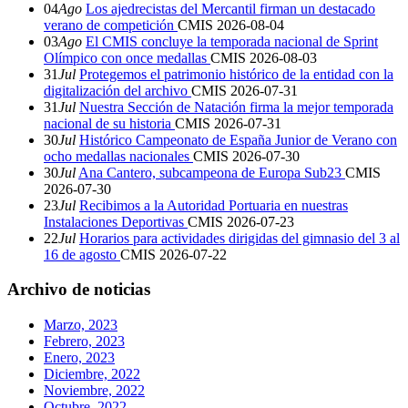
04
Ago
Los ajedrecistas del Mercantil firman un destacado
verano de competición
CMIS
2026-08-04
03
Ago
El CMIS concluye la temporada nacional de Sprint
Olímpico con once medallas
CMIS
2026-08-03
31
Jul
Protegemos el patrimonio histórico de la entidad con la
digitalización del archivo
CMIS
2026-07-31
31
Jul
Nuestra Sección de Natación firma la mejor temporada
nacional de su historia
CMIS
2026-07-31
30
Jul
Histórico Campeonato de España Junior de Verano con
ocho medallas nacionales
CMIS
2026-07-30
30
Jul
Ana Cantero, subcampeona de Europa Sub23
CMIS
2026-07-30
23
Jul
Recibimos a la Autoridad Portuaria en nuestras
Instalaciones Deportivas
CMIS
2026-07-23
22
Jul
Horarios para actividades dirigidas del gimnasio del 3 al
16 de agosto
CMIS
2026-07-22
Archivo de noticias
Marzo, 2023
Febrero, 2023
Enero, 2023
Diciembre, 2022
Noviembre, 2022
Octubre, 2022