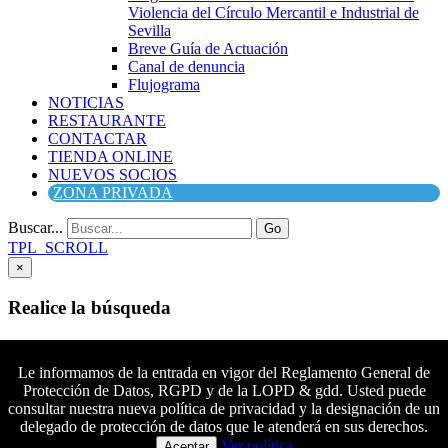
Violencia del Círculo Mercantil e Industrial de
Sevilla
Breve Guía de Actuación
Canal de denuncia
Flujograma
NOTICIAS
RESTAURANTE
CONTACTAR
TIENDA ONLINE
NUEVOS SOCIOS
ZONA PRIVADA
Buscar...
Go
TPL_SCROLL
×
Realice la búsqueda
Buscar
Buscar
Le informamos de la entrada en vigor del Reglamento General de
Protección de Datos, RGPD y de la LOPD & gdd. Usted puede
Síguenos en Facebook
consultar nuestra nueva política de privacidad y la designación de un
Síguenos en Twitter
delegado de protección de datos que le atenderá en sus derechos.
Colaboradores principales
Síguenos en YouTube
Ver política
Aceptar