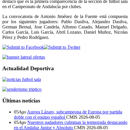
destacó que es la primera comparecencia de la sección de fútbol sala
en el Campeonato de Andalucía por clubes.
La convocatoria de Antonio Jiménez de la Fuente está compuesta
por los siguientes jugadores: Pablo Dasilva, Alejandro Dasilva,
German Bernal, Jose Candela, Alfonso Casado, Manuel Delgado,
Carlos García, Luis García, Abril Lozano, Daniel Muñoz, Nicolas
Pérez y Pedro Rodríguez.
Actualidad Deportiva
Últimas noticias
05
Ago
Aurora Lázaro, subcampeona de Europa por partida
doble con el equipo español
CMIS
2026-08-05
05
Ago
Nuestros nadadores culminan la temporada destacando
en el Andaluz Junior y Absoluto
CMIS
2026-08-05